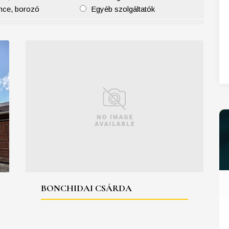
nce, borozó
Egyéb szolgáltatók
27
28
29
30
31
BONCHIDAI CSÁRDA