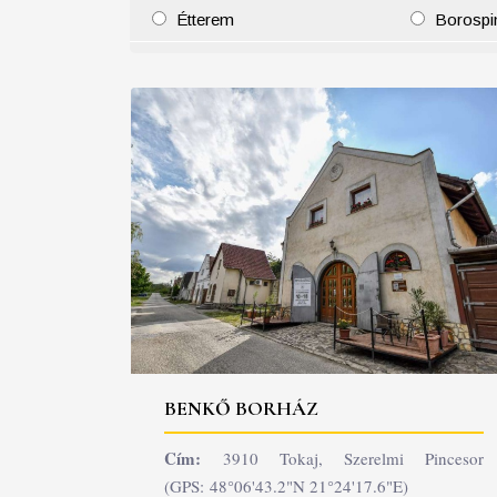
Étterem
Borospi
25
26
27
28
29
30
31
29
30
BENKŐ BORHÁZ
Cím:
3910 Tokaj, Szerelmi Pincesor
(GPS: 48°06'43.2"N 21°24'17.6"E)