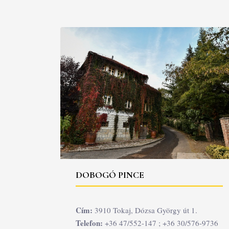
DOBOGÓ PINCE
Cím:
3910 Tokaj, Dózsa György út 1.
Telefon:
+36 47/552-147 ; +36 30/576-9736