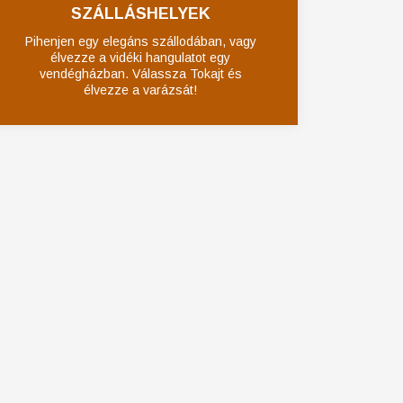
SZÁLLÁSHELYEK
Pihenjen egy elegáns szállodában, vagy
élvezze a vidéki hangulatot egy
vendégházban. Válassza Tokajt és
élvezze a varázsát!