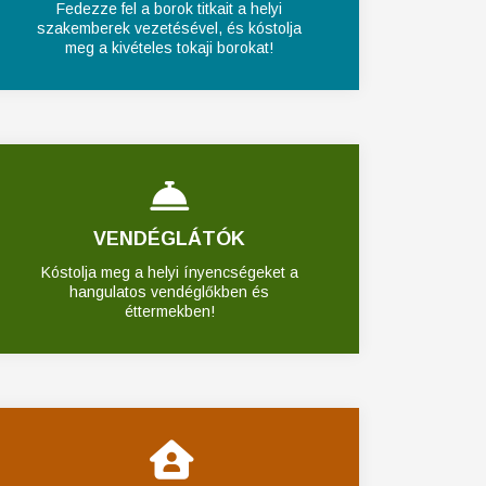
Fedezze fel a borok titkait a helyi
szakemberek vezetésével, és kóstolja
meg a kivételes tokaji borokat!
VENDÉGLÁTÓK
Kóstolja meg a helyi ínyencségeket a
hangulatos vendéglőkben és
éttermekben!