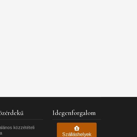
özérdekű
Idegenforgalom
alános közzétételi
ta
Szálláshelyek