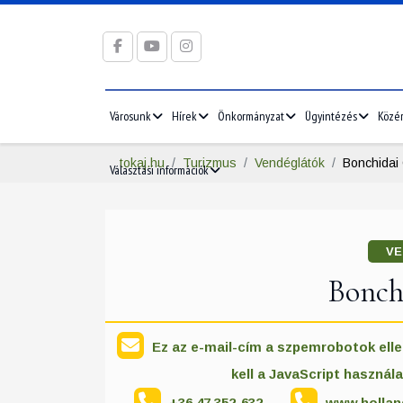
Városunk
Hírek
Önkormányzat
Ügyintézés
Közé
tokaj.hu
Turizmus
Vendéglátók
Bonchidai
Választási információk
VE
Bonch
Ez az e-mail-cím a szpemrobotok elle
kell a JavaScript használa
+36 47 352-632
www.hollan