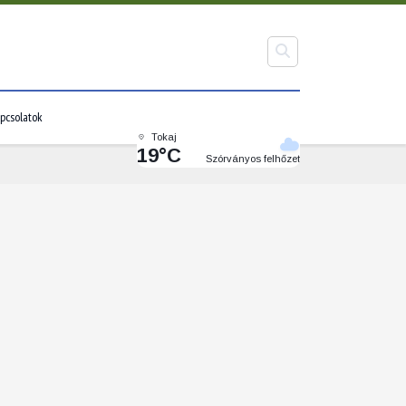
pcsolatok
Tokaj
19°C
Szórványos felhőzet