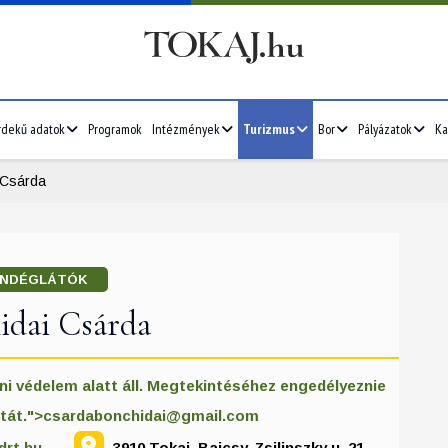
rdekű adatok
Programok
Intézmények
Turizmus
Bor
Pályázatok
Ka
 Csárda
NDÉGLÁTÓK
idai Csárda
ni védelem alatt áll. Megtekintéséhez engedélyeznie
tát.">
csardabonchidai@gmail.com
drt.hu
3910 Tokaj, Bajcsy-Zsilinszky u. 21.