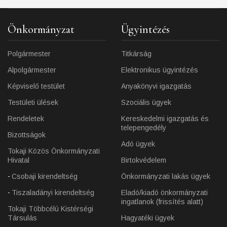
Önkormányzat
Ügyintézés
Polgármester
Titkárság
Alpolgármester
Elektronikus ügyintézés
Képviselő testület
Anyakönyvi igazgatás
Testületi ülések
Szociális ügyek
Rendeletek
Kereskedelmi igazgatás és
telepengedély
Bizottságok
Adó ügyek
Tokaji Közös Önkormányzati
Hivatal
Birtokvédelem
Csobaji kirendeltség
Önkormányzati lakás ügyek
Tiszaladányi kirendeltség
Eladó/kiadó önkormányzati
ingatlanok (frissítés alatt)
Tokaji Többcélú Kistérségi
Társulás
Hagyatéki ügyek