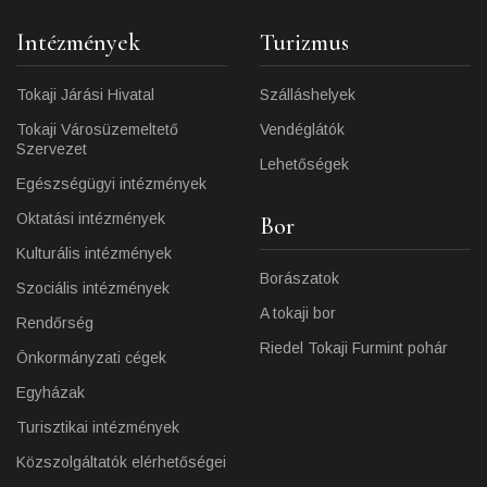
Intézmények
Turizmus
Tokaji Járási Hivatal
Szálláshelyek
Tokaji Városüzemeltető
Vendéglátók
Szervezet
Lehetőségek
Egészségügyi intézmények
Oktatási intézmények
Bor
Kulturális intézmények
Borászatok
Szociális intézmények
A tokaji bor
Rendőrség
Riedel Tokaji Furmint pohár
Önkormányzati cégek
Egyházak
Turisztikai intézmények
Közszolgáltatók elérhetőségei