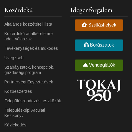
Közérdekű
Idegenforgalom
Általános közzétételi lista
Szálláshelyek
Közérdekű adatkérelemre
adott válaszok
Borászatok
Tevékenységek és működés
Üvegzseb
Vendéglátók
Szabályzatok, koncepciók,
gazdasági program
Partnerségi Egyeztetések
Közbeszerzés
Településrendezési eszközök
Településképi Arculati
Kézikönyv
Közlekedés