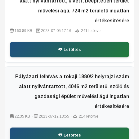
alatt nyilvántartott, kivett, beépítetlen terület
művelési ágú, 724 m2 területű ingatlan
értékesítésére
163.89 KB
2023-07-05 17:16
241 letöltve
Letöltés
Pályázati felhívás a tokaji 1880/2 helyrajzi szám
alatt nyilvántartott, 4046 m2 területű, szőlő és
gazdasági épület művelési ágú ingatlan
értékesítésére
22.35 KB
2023-07-12 13:55
214 letöltve
Letöltés