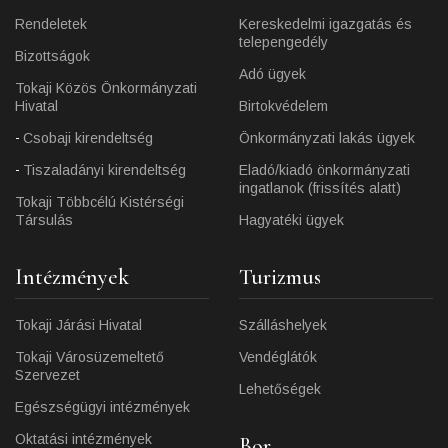
Rendeletek
Kereskedelmi igazgatás és
telepengedély
Bizottságok
Adó ügyek
Tokaji Közös Önkormányzati
Hivatal
Birtokvédelem
Csobaji kirendeltség
Önkormányzati lakás ügyek
Tiszaladányi kirendeltség
Eladó/kiadó önkormányzati
ingatlanok (frissítés alatt)
Tokaji Többcélú Kistérségi
Társulás
Hagyatéki ügyek
Intézmények
Turizmus
Tokaji Járási Hivatal
Szálláshelyek
Tokaji Városüzemeltető
Vendéglátók
Szervezet
Lehetőségek
Egészségügyi intézmények
Oktatási intézmények
Bor