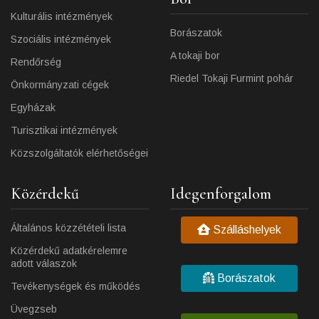
Kulturális intézmények
Borászatok
Szociális intézmények
A tokaji bor
Rendőrség
Riedel Tokaji Furmint pohár
Önkormányzati cégek
Egyházak
Turisztikai intézmények
Közszolgáltatók elérhetőségei
Közérdekű
Idegenforgalom
Általános közzétételi lista
Szálláshelyek
Közérdekű adatkérelemre
adott válaszok
Borászatok
Tevékenységek és működés
Üvegzseb