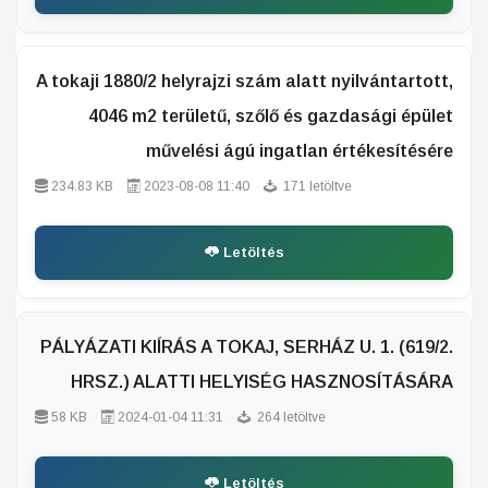
A tokaji 1880/2 helyrajzi szám alatt nyilvántartott,
4046 m2 területű, szőlő és gazdasági épület
művelési ágú ingatlan értékesítésére
234.83 KB
2023-08-08 11:40
171 letöltve
Letöltés
PÁLYÁZATI KIÍRÁS A TOKAJ, SERHÁZ U. 1. (619/2.
HRSZ.) ALATTI HELYISÉG HASZNOSÍTÁSÁRA
58 KB
2024-01-04 11:31
264 letöltve
Letöltés