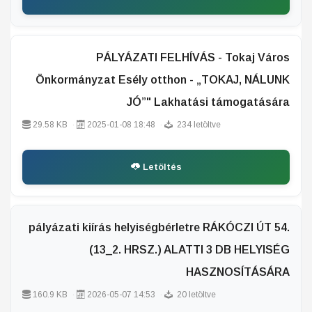
PÁLYÁZATI FELHÍVÁS - Tokaj Város
Önkormányzat Esély otthon - „TOKAJ, NÁLUNK
JÓ”" Lakhatási támogatására
29.58 KB
2025-01-08 18:48
234 letöltve
Letöltés
pályázati kiírás helyiségbérletre RÁKÓCZI ÚT 54.
(13_2. HRSZ.) ALATTI 3 DB HELYISÉG
HASZNOSÍTÁSÁRA
160.9 KB
2026-05-07 14:53
20 letöltve