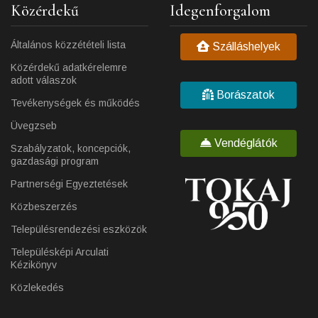
Közérdekű
Idegenforgalom
Általános közzétételi lista
Szálláshelyek
Közérdekű adatkérelemre
adott válaszok
Borászatok
Tevékenységek és működés
Üvegzseb
Vendéglátók
Szabályzatok, koncepciók,
gazdasági program
Partnerségi Egyeztetések
Közbeszerzés
Településrendezési eszközök
Településképi Arculati
Kézikönyv
Közlekedés