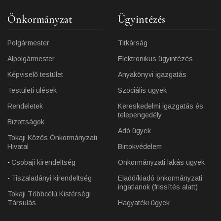
Önkormányzat
Ügyintézés
Polgármester
Titkárság
Alpolgármester
Elektronikus ügyintézés
Képviselő testület
Anyakönyvi igazgatás
Testületi ülések
Szociális ügyek
Rendeletek
Kereskedelmi igazgatás és
telepengedély
Bizottságok
Adó ügyek
Tokaji Közös Önkormányzati
Hivatal
Birtokvédelem
Csobaji kirendeltség
Önkormányzati lakás ügyek
Tiszaladányi kirendeltség
Eladó/kiadó önkormányzati
ingatlanok (frissítés alatt)
Tokaji Többcélú Kistérségi
Társulás
Hagyatéki ügyek