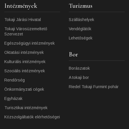
Intézmények
Turizmus
Tokaji Járási Hivatal
Szálláshelyek
Tokaji Városüzemeltető
Vendéglátók
Szervezet
Lehetőségek
Egészségügyi intézmények
Oktatási intézmények
Bor
Kulturális intézmények
Borászatok
Szociális intézmények
A tokaji bor
Rendőrség
Riedel Tokaji Furmint pohár
Önkormányzati cégek
Egyházak
Turisztikai intézmények
Közszolgáltatók elérhetőségei