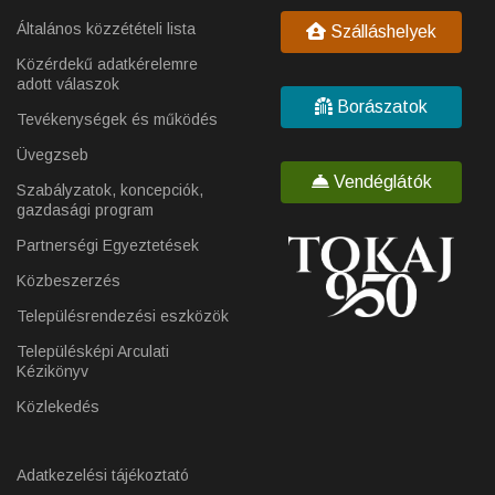
Általános közzétételi lista
Szálláshelyek
Közérdekű adatkérelemre
adott válaszok
Borászatok
Tevékenységek és működés
Üvegzseb
Vendéglátók
Szabályzatok, koncepciók,
gazdasági program
Partnerségi Egyeztetések
Közbeszerzés
Településrendezési eszközök
Településképi Arculati
Kézikönyv
Közlekedés
Adatkezelési tájékoztató