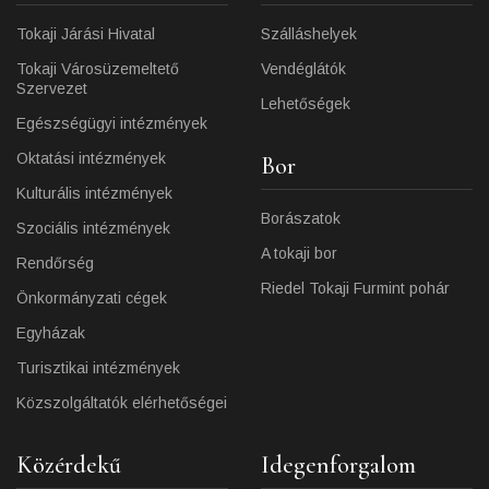
Tokaji Járási Hivatal
Szálláshelyek
Tokaji Városüzemeltető
Vendéglátók
Szervezet
Lehetőségek
Egészségügyi intézmények
Oktatási intézmények
Bor
Kulturális intézmények
Borászatok
Szociális intézmények
A tokaji bor
Rendőrség
Riedel Tokaji Furmint pohár
Önkormányzati cégek
Egyházak
Turisztikai intézmények
Közszolgáltatók elérhetőségei
Közérdekű
Idegenforgalom