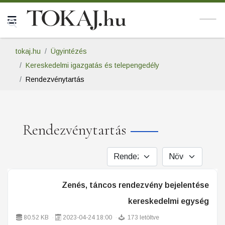
tokaj.hu
Ügyintézés
Kereskedelmi igazgatás és telepengedély
Rendezvénytartás
Rendezvénytartás
Zenés, táncos rendezvény bejelentése
kereskedelmi egység
80.52 KB
2023-04-24 18:00
173 letöltve