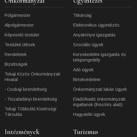
Önkormányzat
Ügyintézés
Polgármester
Titkárság
Alpolgármester
Elektronikus ügyintézés
Képviselő testület
Anyakönyvi igazgatás
Testületi ülések
Szociális ügyek
Rendeletek
Kereskedelmi igazgatás és
telepengedély
Bizottságok
Adó ügyek
Tokaji Közös Önkormányzati
Hivatal
Birtokvédelem
Csobaji kirendeltség
Önkormányzati lakás ügyek
Tiszaladányi kirendeltség
Eladó/kiadó önkormányzati
ingatlanok (frissítés alatt)
Tokaji Többcélú Kistérségi
Társulás
Hagyatéki ügyek
Intézmények
Turizmus