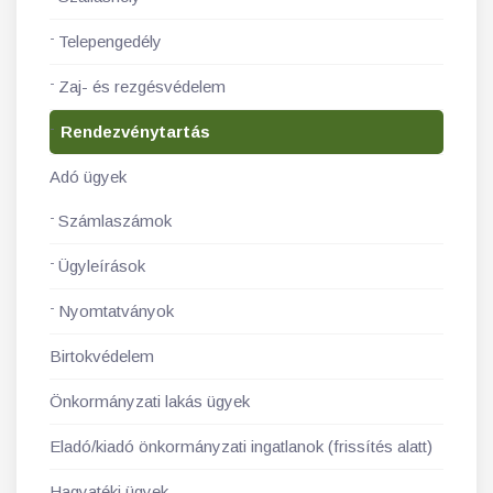
Telepengedély
Zaj- és rezgésvédelem
Rendezvénytartás
Adó ügyek
Számlaszámok
Ügyleírások
Nyomtatványok
Birtokvédelem
Önkormányzati lakás ügyek
Eladó/kiadó önkormányzati ingatlanok (frissítés alatt)
Hagyatéki ügyek