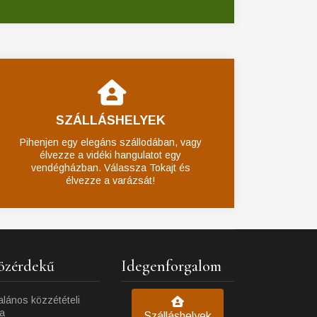
SZÁLLÁSHELYEK
Pihenjen egy elegáns szállodában, vagy
élvezze a vidéki hangulatot egy
vendégházban. Válassza Tokajt és
élvezze a varázsát!
özérdekű
Idegenforgalom
alános közzétételi
ta
Szálláshelyek