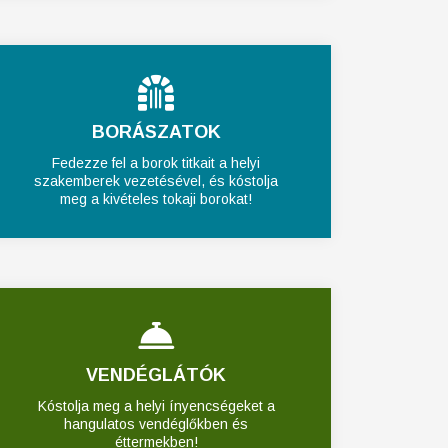
BORÁSZATOK
Fedezze fel a borok titkait a helyi
szakemberek vezetésével, és kóstolja
meg a kivételes tokaji borokat!
VENDÉGLÁTÓK
Kóstolja meg a helyi ínyencségeket a
hangulatos vendéglőkben és
éttermekben!