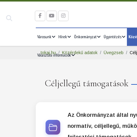
Városunk
Hírek
Önkormányzat
Ügyintézés
Közé
tokaj.hu
Közérdekű adatok
Üvegzseb
Cél
Választási információk
Céljellegű támogatások
Az Önkormányzat által ny
normatív, céljellegű, műkö