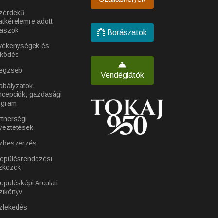
zérdekű
atkérelemre adott
laszok
Borászatok
vékenységek és
ködés
egzseb
Vendéglátók
abályzatok,
ncepciók, gazdasági
ogram
rtnerségi
yeztetések
zbeszerzés
lepülésrendezési
zközök
epülésképi Arculati
zikönyv
zlekedés