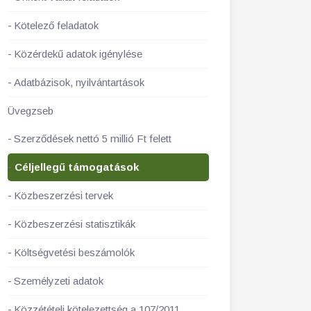
Kötelező feladatok
Közérdekű adatok igénylése
Adatbázisok, nyilvántartások
Üvegzseb
Szerződések nettó 5 millió Ft felett
Céljellegű támogatások
Közbeszerzési tervek
Közbeszerzési statisztikák
Költségvetési beszámolók
Személyzeti adatok
Közzétételi kötelezettség a 107/2011.