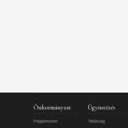
Önkormányzat
Ügyintézés
Polgármester
Titkárság