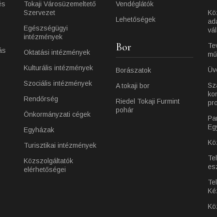
és
Tokaji Városüzemeltető
Vendéglátók
Szervezet
Kö
Lehetőségek
ad
Egészségügyi
vá
intézmények
Bor
Te
ás
Oktatási intézmények
mű
Kulturális intézmények
Üv
Borászatok
Szociális intézmények
Sz
A tokaji bor
ko
Rendőrség
Riedel Tokaji Furmint
pr
pohár
Önkormányzati cégek
Pa
Eg
Egyházak
Kö
Turisztikai intézmények
Te
Közszolgáltatók
es
elérhetőségei
Tel
Ké
Kö