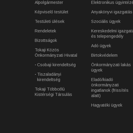
Alpolgármester
Elektronikus ügyintéz
Képviselő testület
Anyakönyvi igazgatás
Testületi ülések
Szociális ügyek
Rendeletek
Kereskedelmi igazgat
és telepengedély
Bizottságok
Adó ügyek
Tokaji Közös
Önkormányzati Hivatal
Birtokvédelem
Csobaji kirendeltség
Önkormányzati lakás
ügyek
Tiszaladányi
kirendeltség
Eladó/kiadó
önkormányzati
Tokaji Többcélú
ingatlanok (frissítés
Kistérségi Társulás
alatt)
Hagyatéki ügyek