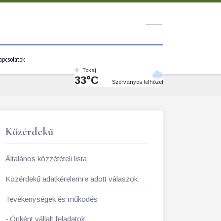
apcsolatok
Tokaj
33°C
Szórványos felhőzet
Közérdekű
Általános közzétételi lista
Közérdekű adatkérelemre adott válaszok
Tevékenységek és működés
Önként vállalt feladatok