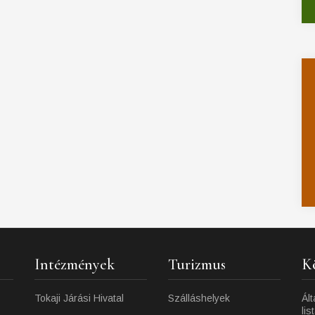
Intézmények
Turizmus
K
Tokaji Járási Hivatal
Szálláshelyek
Ált
lis