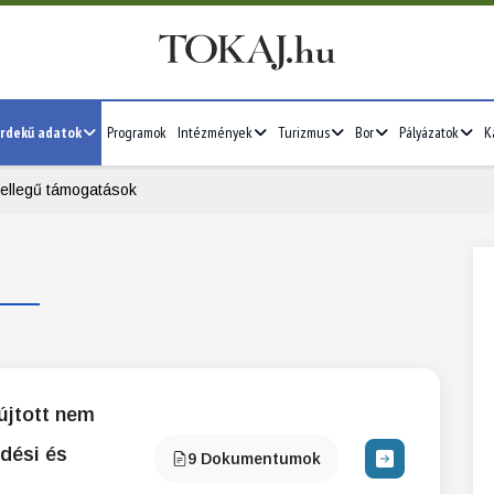
rdekű adatok
Programok
Intézmények
Turizmus
Bor
Pályázatok
K
jellegű támogatások
újtott nem
dési és
9 Dokumentumok