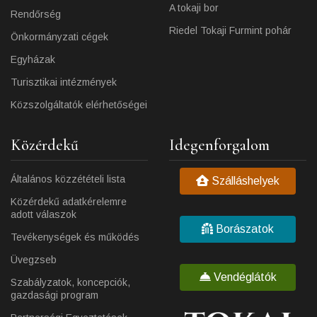
A tokaji bor
Rendőrség
Riedel Tokaji Furmint pohár
Önkormányzati cégek
Egyházak
Turisztikai intézmények
Közszolgáltatók elérhetőségei
Közérdekű
Idegenforgalom
Általános közzétételi lista
Szálláshelyek
Közérdekű adatkérelemre
adott válaszok
Borászatok
Tevékenységek és működés
Üvegzseb
Vendéglátók
Szabályzatok, koncepciók,
gazdasági program