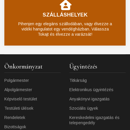
SZÁLLÁSHELYEK
Pihenjen egy elegáns szállodában, vagy élvezze a
vidéki hangulatot egy vendégházban. Válassza
Tokajt és élvezze a varázsát!
Önkormányzat
Ügyintézés
Polgármester
Titkárság
Alpolgármester
Elektronikus ügyintézés
Képviselő testület
Anyakönyvi igazgatás
Testületi ülések
Szociális ügyek
Rendeletek
Kereskedelmi igazgatás és
telepengedély
Bizottságok