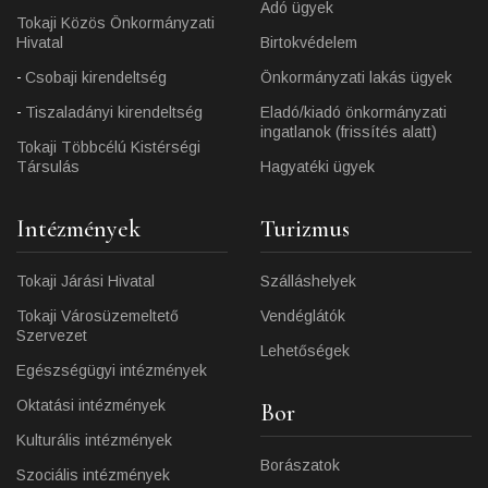
Adó ügyek
Tokaji Közös Önkormányzati
Hivatal
Birtokvédelem
Csobaji kirendeltség
Önkormányzati lakás ügyek
Tiszaladányi kirendeltség
Eladó/kiadó önkormányzati
ingatlanok (frissítés alatt)
Tokaji Többcélú Kistérségi
Társulás
Hagyatéki ügyek
Intézmények
Turizmus
Tokaji Járási Hivatal
Szálláshelyek
Tokaji Városüzemeltető
Vendéglátók
Szervezet
Lehetőségek
Egészségügyi intézmények
Oktatási intézmények
Bor
Kulturális intézmények
Borászatok
Szociális intézmények