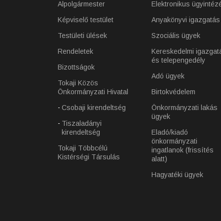
Alpolgármester
Elektronikus ügyintéz
Képviselő testület
Anyakönyvi igazgatás
Testületi ülések
Szociális ügyek
Rendeletek
Kereskedelmi igazgat
és telepengedély
Bizottságok
Adó ügyek
Tokaji Közös
Önkormányzati Hivatal
Birtokvédelem
Csobaji kirendeltség
Önkormányzati lakás
ügyek
Tiszaladányi
kirendeltség
Eladó/kiadó
önkormányzati
Tokaji Többcélú
ingatlanok (frissítés
Kistérségi Társulás
alatt)
Hagyatéki ügyek