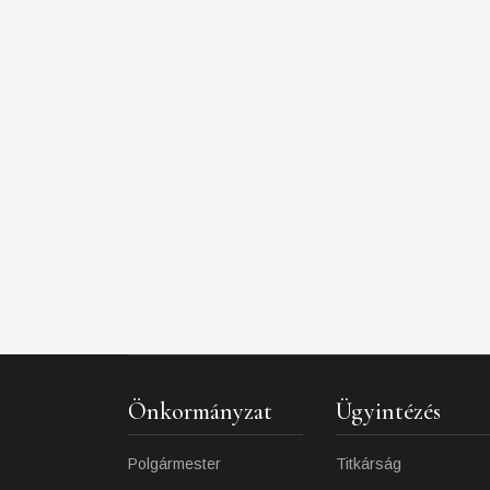
Önkormányzat
Ügyintézés
Polgármester
Titkárság