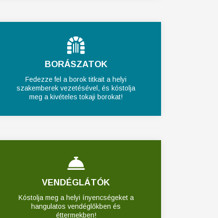
BORÁSZATOK
Fedezze fel a borok titkait a helyi
szakemberek vezetésével, és kóstolja
meg a kivételes tokaji borokat!
VENDÉGLÁTÓK
Kóstolja meg a helyi ínyencségeket a
hangulatos vendéglőkben és
éttermekben!