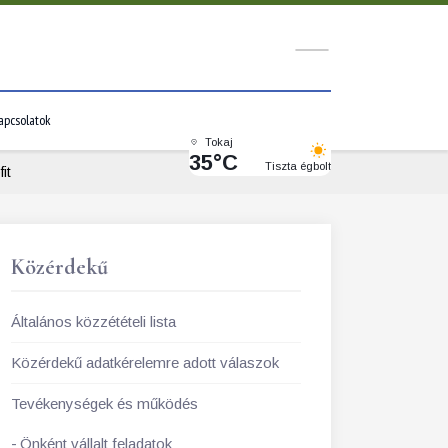
apcsolatok
Tokaj
35°C
Tiszta égbolt
it
Közérdekű
Általános közzétételi lista
Közérdekű adatkérelemre adott válaszok
Tevékenységek és működés
Önként vállalt feladatok