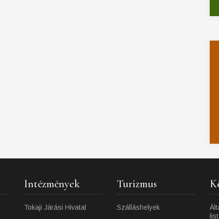
Intézmények
Turizmus
K
Tokaji Járási Hivatal
Szálláshelyek
Ált
lis