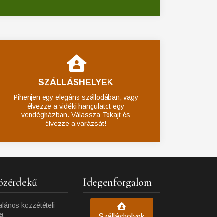
SZÁLLÁSHELYEK
Pihenjen egy elegáns szállodában, vagy
élvezze a vidéki hangulatot egy
vendégházban. Válassza Tokajt és
élvezze a varázsát!
özérdekű
Idegenforgalom
alános közzétételi
ta
Szálláshelyek