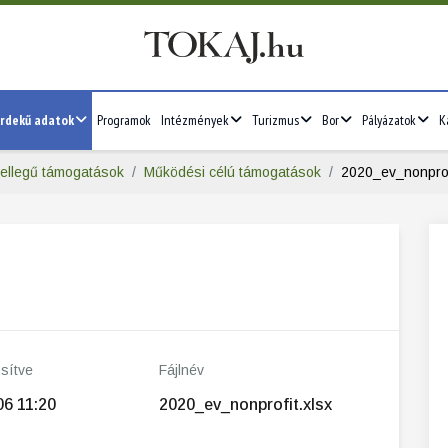
rdekű adatok
Programok
Intézmények
Turizmus
Bor
Pályázatok
K
jellegű támogatások
Működési célú támogatások
2020_ev_nonprof
ssítve
Fájlnév
06 11:20
2020_ev_nonprofit.xlsx