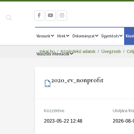
Városunk
Hírek
Önkormányzat
Ügyintézés
Közé
tokaj.hu
Közérdekű adatok
Üvegzseb
Cél
Választási információk
2020_ev_nonprofit
Közzétéve:
Utoljára fri
2023-05-22 12:48
2026-08-