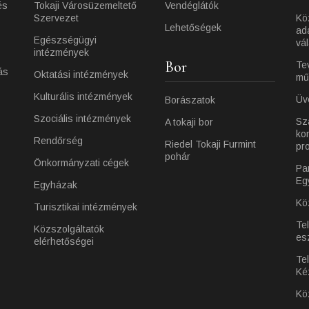
és
Tokaji Városüzemeltető
Vendéglátók
Szervezet
Kö
Lehetőségek
ad
Egészségügyi
vá
intézmények
Bor
Te
ás
Oktatási intézmények
mű
Kulturális intézmények
Üv
Borászatok
Szociális intézmények
Sz
A tokaji bor
ko
Rendőrség
Riedel Tokaji Furmint
pr
pohár
Önkormányzati cégek
Pa
Eg
Egyházak
Kö
Turisztikai intézmények
Te
Közszolgáltatók
es
elérhetőségei
Tel
Ké
Kö