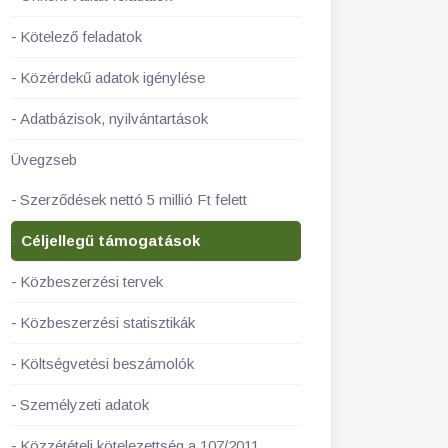
Kötelező feladatok
Közérdekű adatok igénylése
Adatbázisok, nyilvántartások
Üvegzseb
Szerződések nettó 5 millió Ft felett
Céljellegű támogatások
Közbeszerzési tervek
Közbeszerzési statisztikák
Költségvetési beszámolók
Személyzeti adatok
Közzétételi kötelezettség a 107/2011.