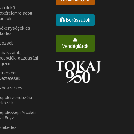
zérdekű
atkérelemre adott
laszok
Borászatok
vékenységek és
ködés
egzseb
Vendéglátók
abályzatok,
ncepciók, gazdasági
ogram
rtnerségi
yeztetések
zbeszerzés
lepülésrendezési
zközök
epülésképi Arculati
zikönyv
zlekedés