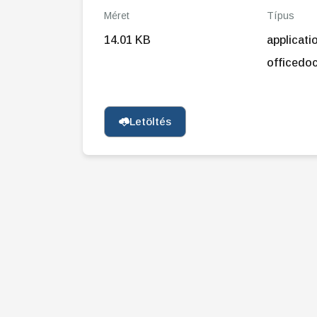
Méret
Típus
14.01 KB
applicat
officedo
Letöltés