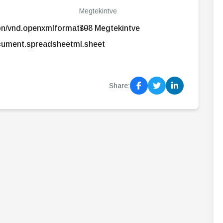
Megtekintve
ion/vnd.openxmlformats-
708 Megtekintve
cument.spreadsheetml.sheet
Share: