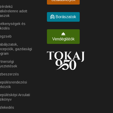
zérdekű
atkérelemre adott
laszok
Borászatok
vékenységek és
ködés
egzseb
Vendéglátók
abályzatok,
ncepciók, gazdasági
ogram
rtnerségi
yeztetések
zbeszerzés
lepülésrendezési
zközök
epülésképi Arculati
zikönyv
zlekedés