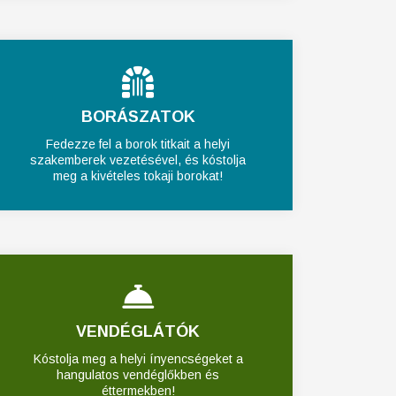
BORÁSZATOK
Fedezze fel a borok titkait a helyi
szakemberek vezetésével, és kóstolja
meg a kivételes tokaji borokat!
VENDÉGLÁTÓK
Kóstolja meg a helyi ínyencségeket a
hangulatos vendéglőkben és
éttermekben!