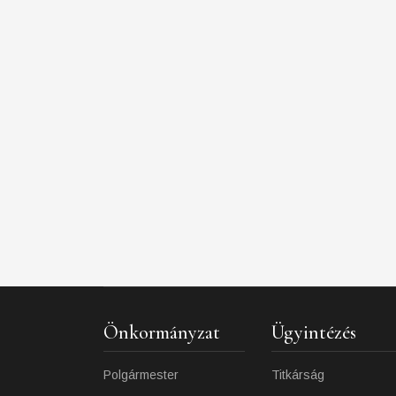
Önkormányzat
Ügyintézés
Polgármester
Titkárság