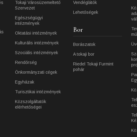
és
Tokaji Városüzemeltető
Vendéglátók
Szervezet
Kö
Lehetőségek
ad
Egészségügyi
vá
intézmények
Bor
Te
ás
Oktatási intézmények
mű
Kulturális intézmények
Üv
Borászatok
Szociális intézmények
Sz
A tokaji bor
ko
Rendőrség
Riedel Tokaji Furmint
pr
pohár
Önkormányzati cégek
Pa
Eg
Egyházak
Kö
Turisztikai intézmények
Te
Közszolgáltatók
es
elérhetőségei
Tel
Ké
Kö