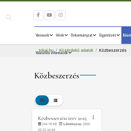
Városunk
Hírek
Önkormányzat
Ügyintézés
Közé
tokaj.hu
Közérdekű adatok
Közbeszerzés
Választási információk
Közbeszerzés
Közbeszerzési terv 2025
244.78 KB
Létrehozva:
2025-
03-31 10:49