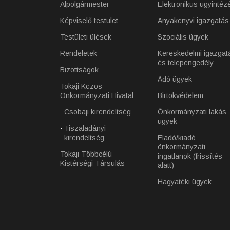
Alpolgármester
Elektronikus ügyintéz
Képviselő testület
Anyakönyvi igazgatás
Testületi ülések
Szociális ügyek
Rendeletek
Kereskedelmi igazgat
és telepengedély
Bizottságok
Adó ügyek
Tokaji Közös
Önkormányzati Hivatal
Birtokvédelem
Csobaji kirendeltség
Önkormányzati lakás
ügyek
Tiszaladányi
kirendeltség
Eladó/kiadó
önkormányzati
Tokaji Többcélú
ingatlanok (frissítés
Kistérségi Társulás
alatt)
Hagyatéki ügyek