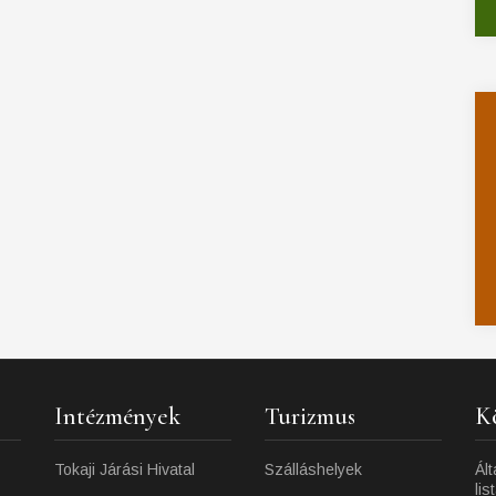
Intézmények
Turizmus
K
Tokaji Járási Hivatal
Szálláshelyek
Ált
lis