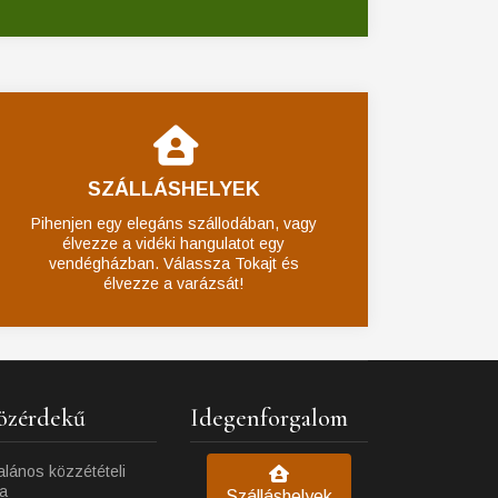
SZÁLLÁSHELYEK
Pihenjen egy elegáns szállodában, vagy
élvezze a vidéki hangulatot egy
vendégházban. Válassza Tokajt és
élvezze a varázsát!
özérdekű
Idegenforgalom
alános közzétételi
ta
Szálláshelyek