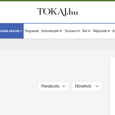
rdekű adatok
Programok
Intézmények
Turizmus
Bor
Pályázatok
K