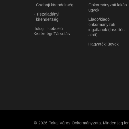
Csobaji kirendeltség
Önkormányzati lakás
ügyek
Tiszaladányi
kirendeltség
Eladó/kiadó
önkormányzati
Tokaji Többcélú
ingatlanok (frissítés
Kistérségi Társulás
alatt)
Hagyatéki ügyek
© 2026 Tokaj Város Önkormányzata. Minden jog fen