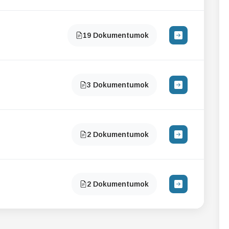
gazat: Ipar-
ékenység.
19 Dokumentumok
zabaly/2005-164-00-
let a kereskedelmi
ly/2009-210-20-22
3 Dokumentumok
2 Dokumentumok
2 Dokumentumok