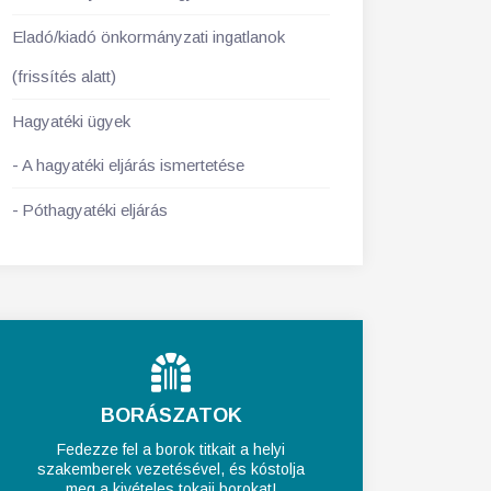
Eladó/kiadó önkormányzati ingatlanok
(frissítés alatt)
Hagyatéki ügyek
A hagyatéki eljárás ismertetése
Póthagyatéki eljárás
BORÁSZATOK
Fedezze fel a borok titkait a helyi
szakemberek vezetésével, és kóstolja
meg a kivételes tokaji borokat!