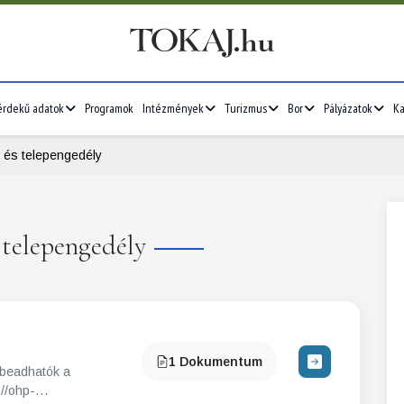
érdekű adatok
Programok
Intézmények
Turizmus
Bor
Pályázatok
Ka
 és telepengedély
s telepengedély
1 Dokumentum
 beadhatók a
://ohp-