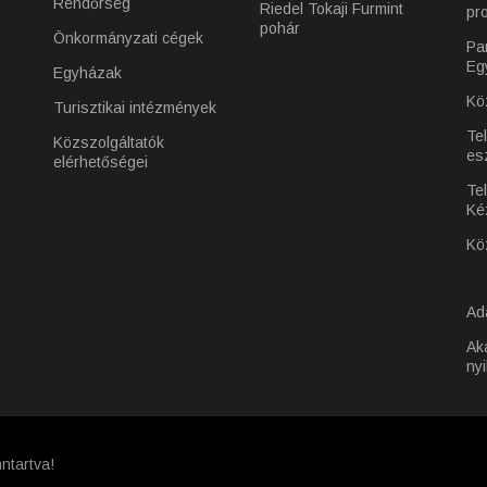
Rendőrség
Riedel Tokaji Furmint
pr
pohár
Önkormányzati cégek
Pa
Eg
Egyházak
Kö
Turisztikai intézmények
Te
Közszolgáltatók
es
elérhetőségei
Tel
Ké
Kö
Ad
Ak
nyi
ntartva!