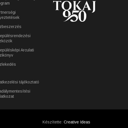
ogram
rtnerségi
yeztetések
zbeszerzés
lepülésrendezési
zközök
epülésképi Arculati
zikönyv
zlekedés
atkezelési tájékoztató
adálymentesítési
latkozat
Készítette:
Creative Ideas