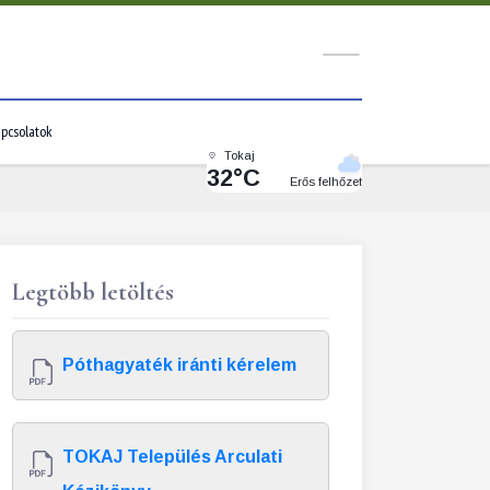
pcsolatok
Tokaj
32°C
Erős felhőzet
Legtöbb letöltés
Póthagyaték iránti kérelem
TOKAJ Település Arculati