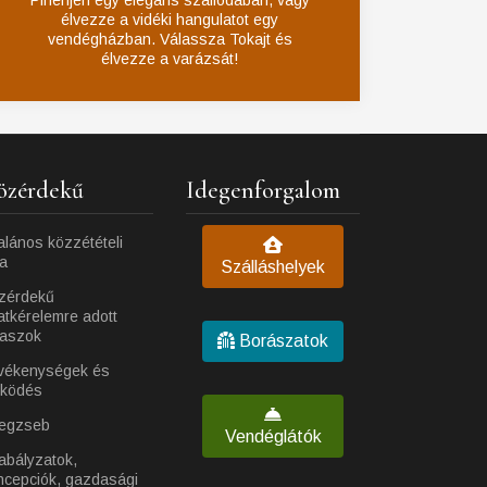
Pihenjen egy elegáns szállodában, vagy
élvezze a vidéki hangulatot egy
vendégházban. Válassza Tokajt és
élvezze a varázsát!
özérdekű
Idegenforgalom
alános közzétételi
ta
Szálláshelyek
zérdekű
atkérelemre adott
laszok
Borászatok
vékenységek és
ködés
egzseb
Vendéglátók
abályzatok,
ncepciók, gazdasági