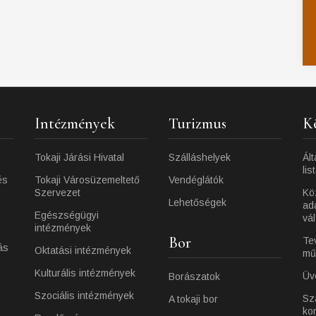
Intézmények
Turizmus
K
Tokaji Járási Hivatal
Szálláshelyek
Ált
lis
és
Tokaji Városüzemeltető
Vendéglátók
Szervezet
Kö
Lehetőségek
ad
Egészségügyi
vá
intézmények
Bor
Te
ás
Oktatási intézmények
mű
Kulturális intézmények
Üv
Borászatok
Szociális intézmények
Sz
A tokaji bor
ko