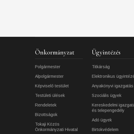
Önkormányzat
Ügyintézés
Polgármester
Titkárság
Alpolgármester
Elektronikus ügyintéz
Képviselő testület
Anyakönyvi igazgatás
Testületi ülések
Szociális ügyek
Rendeletek
Kereskedelmi igazgat
és telepengedély
Bizottságok
Adó ügyek
Tokaji Közös
Önkormányzati Hivatal
Birtokvédelem