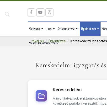
Városunk
Hírek
Önkormányzat
Ügyintézés
Köz
tokaj.hu
Ügyintézés
Kereskedelmi igazgatás
Választási információk
Kereskedelmi igazgatás é
Kereskedelem
A nyomtatványok elektronikus úton
következő portálon keresztül: https