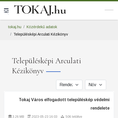
tokaj.hu
Közérdekű adatok
Településképi Arculati Kézikönyv
Településképi Arculati
Kézikönyv
Tokaj Város elfogadott településkép védelmi
rendelete
3.26 MB
2023-05-23 16:03
506 letöltve