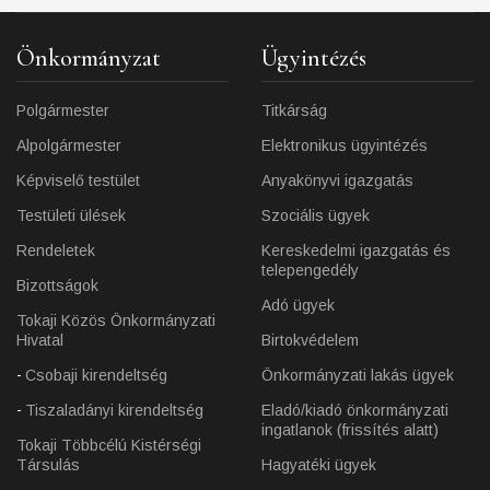
Önkormányzat
Ügyintézés
Polgármester
Titkárság
Alpolgármester
Elektronikus ügyintézés
Képviselő testület
Anyakönyvi igazgatás
Testületi ülések
Szociális ügyek
Rendeletek
Kereskedelmi igazgatás és
telepengedély
Bizottságok
Adó ügyek
Tokaji Közös Önkormányzati
Hivatal
Birtokvédelem
Csobaji kirendeltség
Önkormányzati lakás ügyek
Tiszaladányi kirendeltség
Eladó/kiadó önkormányzati
ingatlanok (frissítés alatt)
Tokaji Többcélú Kistérségi
Társulás
Hagyatéki ügyek