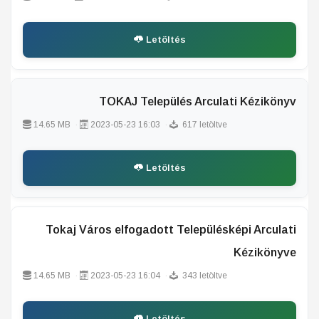
Letöltés
TOKAJ Település Arculati Kézikönyv
14.65 MB
2023-05-23 16:03
617 letöltve
Letöltés
Tokaj Város elfogadott Településképi Arculati
Kézikönyve
14.65 MB
2023-05-23 16:04
343 letöltve
Letöltés