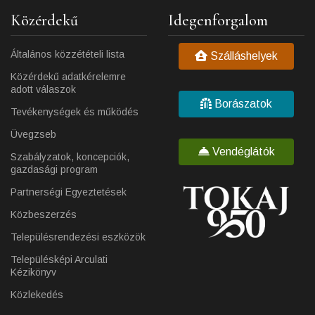
Közérdekű
Idegenforgalom
Általános közzétételi lista
Szálláshelyek
Közérdekű adatkérelemre
adott válaszok
Borászatok
Tevékenységek és működés
Üvegzseb
Vendéglátók
Szabályzatok, koncepciók,
gazdasági program
Partnerségi Egyeztetések
Közbeszerzés
Településrendezési eszközök
Településképi Arculati
Kézikönyv
Közlekedés