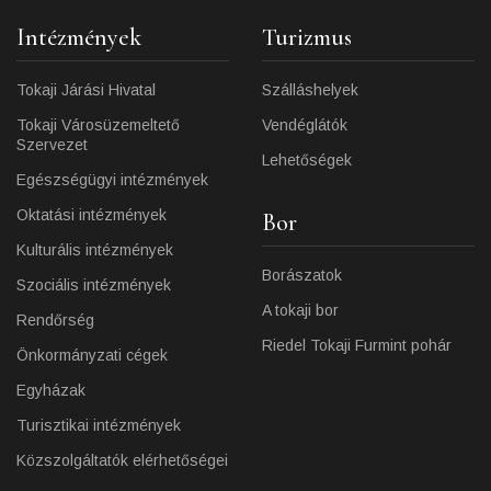
Intézmények
Turizmus
Tokaji Járási Hivatal
Szálláshelyek
Tokaji Városüzemeltető
Vendéglátók
Szervezet
Lehetőségek
Egészségügyi intézmények
Oktatási intézmények
Bor
Kulturális intézmények
Borászatok
Szociális intézmények
A tokaji bor
Rendőrség
Riedel Tokaji Furmint pohár
Önkormányzati cégek
Egyházak
Turisztikai intézmények
Közszolgáltatók elérhetőségei