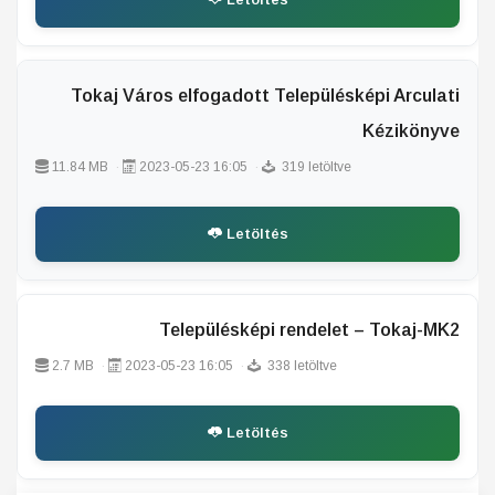
Tokaj Város elfogadott Településképi Arculati
Kézikönyve
11.84 MB
2023-05-23 16:05
319 letöltve
Letöltés
Településképi rendelet – Tokaj-MK2
2.7 MB
2023-05-23 16:05
338 letöltve
Letöltés