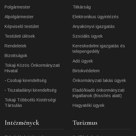
Polgármester
Titkárság
Alpolgármester
Elektronikus ügyintézés
Képviselő testület
Anyakönyvi igazgatás
Testületi ülések
Szociális ügyek
Rendeletek
Kereskedelmi igazgatás és
telepengedély
Bizottságok
Adó ügyek
Tokaji Közös Önkormányzati
Hivatal
Birtokvédelem
Csobaji kirendeltség
Önkormányzati lakás ügyek
Tiszaladányi kirendeltség
Eladó/kiadó önkormányzati
ingatlanok (frissítés alatt)
Tokaji Többcélú Kistérségi
Társulás
Hagyatéki ügyek
Intézmények
Turizmus