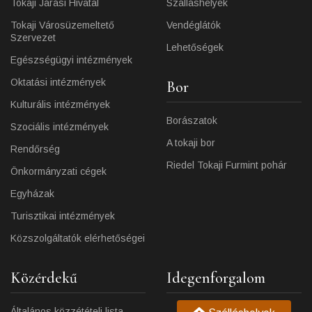
Tokaji Járási Hivatal
Szálláshelyek
Tokaji Városüzemeltető
Vendéglátók
Szervezet
Lehetőségek
Egészségügyi intézmények
Oktatási intézmények
Bor
Kulturális intézmények
Borászatok
Szociális intézmények
A tokaji bor
Rendőrség
Riedel Tokaji Furmint pohár
Önkormányzati cégek
Egyházak
Turisztikai intézmények
Közszolgáltatók elérhetőségei
Közérdekű
Idegenforgalom
Általános közzétételi lista