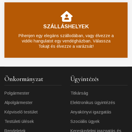
SZÁLLÁSHELYEK
Pihenjen egy elegáns szállodában, vagy élvezze a
vidéki hangulatot egy vendégházban. Válassza
Tokajt és élvezze a varázsát!
Önkormányzat
Ügyintézés
Polgármester
Titkárság
Alpolgármester
Elektronikus ügyintézés
Képviselő testület
Anyakönyvi igazgatás
Testületi ülések
Szociális ügyek
Rendeletek
Kereskedelmi igazgatás és