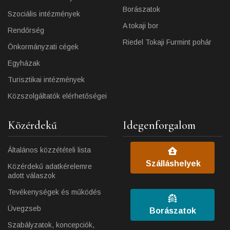
Borászatok
Szociális intézmények
A tokaji bor
Rendőrség
Riedel Tokaji Furmint pohár
Önkormányzati cégek
Egyházak
Turisztikai intézmények
Közszolgáltatók elérhetőségei
Közérdekű
Idegenforgalom
Általános közzétételi lista
Szálláshelyek
Közérdekű adatkérelemre
adott válaszok
Tevékenységek és működés
Üvegzseb
Borászatok
Szabályzatok, koncepciók,