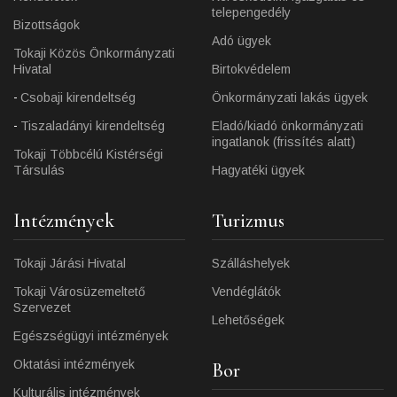
telepengedély
Bizottságok
Adó ügyek
Tokaji Közös Önkormányzati
Hivatal
Birtokvédelem
Csobaji kirendeltség
Önkormányzati lakás ügyek
Tiszaladányi kirendeltség
Eladó/kiadó önkormányzati
ingatlanok (frissítés alatt)
Tokaji Többcélú Kistérségi
Társulás
Hagyatéki ügyek
Intézmények
Turizmus
Tokaji Járási Hivatal
Szálláshelyek
Tokaji Városüzemeltető
Vendéglátók
Szervezet
Lehetőségek
Egészségügyi intézmények
Oktatási intézmények
Bor
Kulturális intézmények