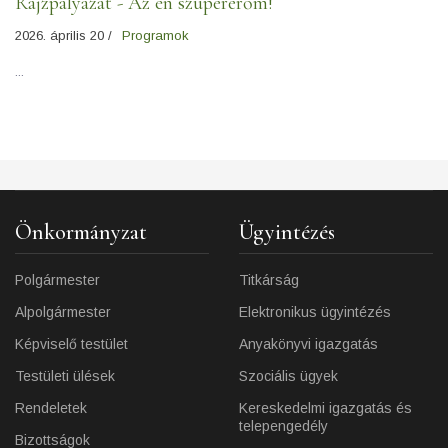
Rajzpályázat - Az én szupererőm!
2026. április 20 /
Programok
...
Önkormányzat
Ügyintézés
Polgármester
Titkárság
Alpolgármester
Elektronikus ügyintézés
Képviselő testület
Anyakönyvi igazgatás
Testületi ülések
Szociális ügyek
Rendeletek
Kereskedelmi igazgatás és
telepengedély
Bizottságok