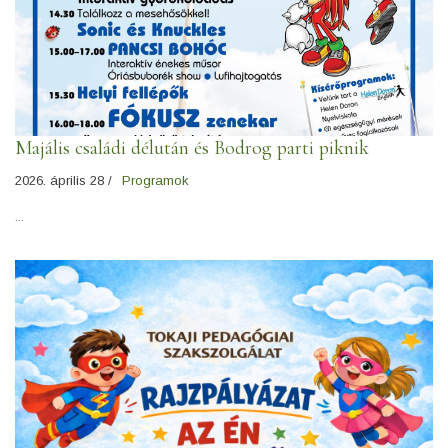
Majális családi délután és Bodrog parti piknik
2026. április 28 /
Programok
...