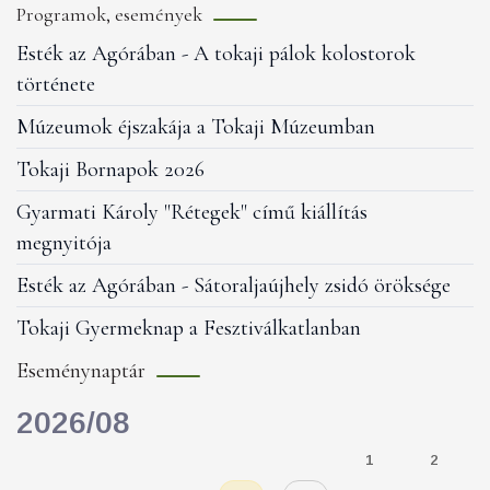
KÖZLEMÉNYEK
Programok, események
Tájékoztató igazgatási szünetről
Esték az Agórában - A tokaji pálok kolostorok
története
2026. júl. 24.
Múzeumok éjszakája a Tokaji Múzeumban
KÖZLEMÉNYEK
Tokaji Bornapok 2026
Tokaj Kritérium
Gyarmati Károly "Rétegek" című kiállítás
kerékpárverseny
megnyitója
2026. júl. 15.
Esték az Agórában - Sátoraljaújhely zsidó öröksége
Tokaji Gyermeknap a Fesztiválkatlanban
Eseménynaptár
2026/08
2
1
2