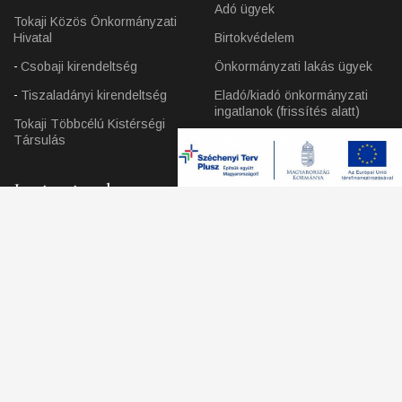
Adó ügyek
Tokaji Közös Önkormányzati
Hivatal
Birtokvédelem
Csobaji kirendeltség
Önkormányzati lakás ügyek
Tiszaladányi kirendeltség
Eladó/kiadó önkormányzati
ingatlanok (frissítés alatt)
Tokaji Többcélú Kistérségi
Társulás
Hagyatéki ügyek
Intézmények
Turizmus
Tokaji Járási Hivatal
Szálláshelyek
Tokaji Városüzemeltető
Vendéglátók
Szervezet
Lehetőségek
Egészségügyi intézmények
Oktatási intézmények
Bor
Kulturális intézmények
Borászatok
Szociális intézmények