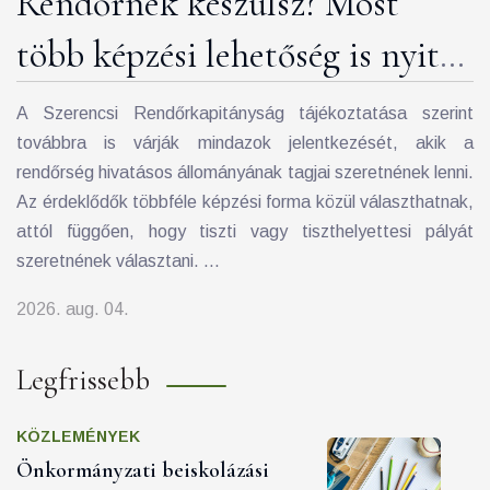
Rendőrnek készülsz? Most
több képzési lehetőség is nyitva
áll előtted
A Szerencsi Rendőrkapitányság tájékoztatása szerint
továbbra is várják mindazok jelentkezését, akik a
rendőrség hivatásos állományának tagjai szeretnének lenni.
Az érdeklődők többféle képzési forma közül választhatnak,
attól függően, hogy tiszti vagy tiszthelyettesi pályát
szeretnének választani. ...
2026. aug. 04.
Legfrissebb
KÖZLEMÉNYEK
Önkormányzati beiskolázási