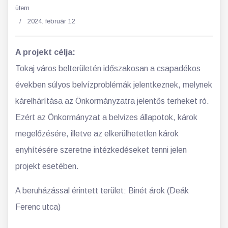
ütem
2024. február 12
A projekt célja:
Tokaj város belterületén időszakosan a csapadékos
években súlyos belvízproblémák jelentkeznek, melynek
kárelhárítása az Önkormányzatra jelentős terheket ró.
Ezért az Önkormányzat a belvizes állapotok, károk
megelőzésére, illetve az elkerülhetetlen károk
enyhítésére szeretne intézkedéseket tenni jelen
projekt esetében.
A beruházással érintett terület: Binét árok (Deák
Ferenc utca)