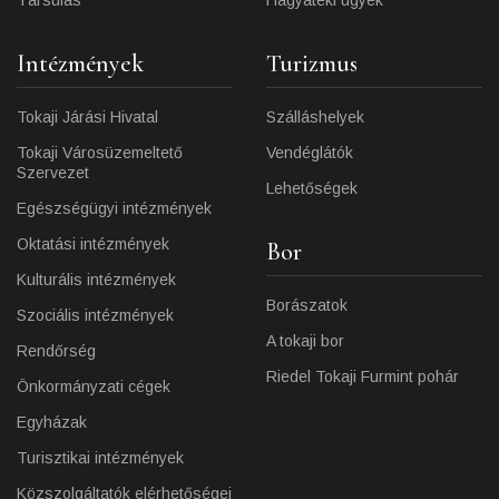
Társulás
Hagyatéki ügyek
Intézmények
Turizmus
Tokaji Járási Hivatal
Szálláshelyek
Tokaji Városüzemeltető
Vendéglátók
Szervezet
Lehetőségek
Egészségügyi intézmények
Oktatási intézmények
Bor
Kulturális intézmények
Borászatok
Szociális intézmények
A tokaji bor
Rendőrség
Riedel Tokaji Furmint pohár
Önkormányzati cégek
Egyházak
Turisztikai intézmények
Közszolgáltatók elérhetőségei