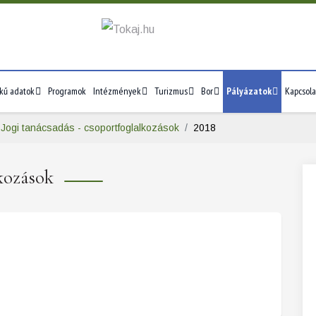
kű adatok
Programok
Intézmények
Turizmus
Bor
Pályázatok
Kapcsola
Jogi tanácsadás - csoportfoglalkozások
2018
lkozások