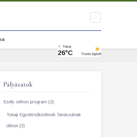
tok
Tokaj
26°C
Tiszta égbolt
Pályázatok
Esély otthon program (2)
Tokaji Együttműködések Tanácsának
ülései (3)