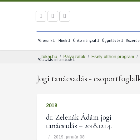
Városunk
Hírek
Önkormányzat
Ügyintézés
Közérde
tokaj.hu
Pályázatok
Esély otthon program
Választási információk
Jogi tanácsadás - csoportfogla
2018
dr. Zelenák Ádám jogi
tanácsadás – 2018.12.14.
2019. január 08