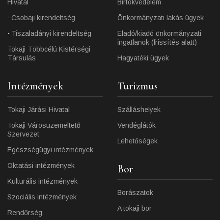
Hivatal
Birtokvédelem
Csobaji kirendeltség
Önkormányzati lakás ügyek
Tiszaladányi kirendeltség
Eladó/kiadó önkormányzati
ingatlanok (frissítés alatt)
Tokaji Többcélú Kistérségi
Társulás
Hagyatéki ügyek
Intézmények
Turizmus
Tokaji Járási Hivatal
Szálláshelyek
Tokaji Városüzemeltető
Vendéglátók
Szervezet
Lehetőségek
Egészségügyi intézmények
Oktatási intézmények
Bor
Kulturális intézmények
Borászatok
Szociális intézmények
A tokaji bor
Rendőrség