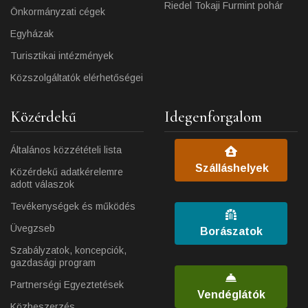
Riedel Tokaji Furmint pohár
Önkormányzati cégek
Egyházak
Turisztikai intézmények
Közszolgáltatók elérhetőségei
Közérdekű
Idegenforgalom
Általános közzétételi lista
Szálláshelyek
Közérdekű adatkérelemre
adott válaszok
Tevékenységek és működés
Üvegzseb
Borászatok
Szabályzatok, koncepciók,
gazdasági program
Partnerségi Egyeztetések
Vendéglátók
Közbeszerzés