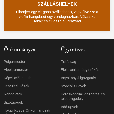
SZÁLLÁSHELYEK
Pihenjen egy elegáns szállodában, vagy élvezze a
vidéki hangulatot egy vendégházban. Válassza
Tokajt és élvezze a varázsát!
Önkormányzat
Ügyintézés
Polgármester
Titkárság
Alpolgármester
Elektronikus ügyintézés
Képviselő testület
Anyakönyvi igazgatás
Testületi ülések
Szociális ügyek
Rendeletek
Kereskedelmi igazgatás és
telepengedély
Bizottságok
Adó ügyek
Tokaji Közös Önkormányzati