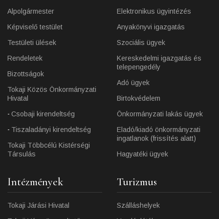
Alpolgármester
Elektronikus ügyintézés
Képviselő testület
Anyakönyvi igazgatás
Testületi ülések
Szociális ügyek
Rendeletek
Kereskedelmi igazgatás és
telepengedély
Bizottságok
Adó ügyek
Tokaji Közös Önkormányzati
Hivatal
Birtokvédelem
Csobaji kirendeltség
Önkormányzati lakás ügyek
Tiszaladányi kirendeltség
Eladó/kiadó önkormányzati
ingatlanok (frissítés alatt)
Tokaji Többcélú Kistérségi
Társulás
Hagyatéki ügyek
Intézmények
Turizmus
Tokaji Járási Hivatal
Szálláshelyek