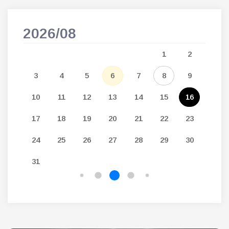
2026/08
202
5
1
2
12
3
4
5
6
7
8
9
7
19
10
11
12
13
14
15
16
14
26
17
18
19
20
21
22
23
21
24
25
26
27
28
29
30
28
31