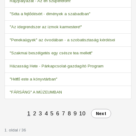
Rajzpályázat - Az én szupererőm!
"Séta a fejlődésért - élmények a szabadban"
"Az idegrendszer az izmok karmestere!"
"Penekaügyek" az óvodában - a szobatisztaság kérdései
"Szakmai beszélgetés egy csésze tea mellett"
Házasság Hete - Párkapcsolat-gazdagító Program
"Hétfő este a könyvtárban"
"FÁRSÁNG" A MÚZEUMBAN
1
2
3
4
5
6
7
8
9
10
Next
1. oldal / 36