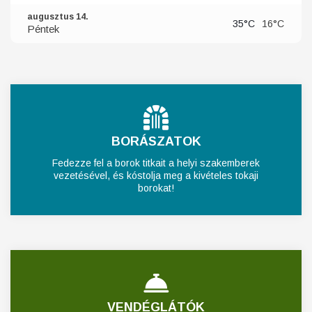
augusztus 14.
35°C
16°C
Péntek
BORÁSZATOK
Fedezze fel a borok titkait a helyi szakemberek
vezetésével, és kóstolja meg a kivételes tokaji
borokat!
VENDÉGLÁTÓK