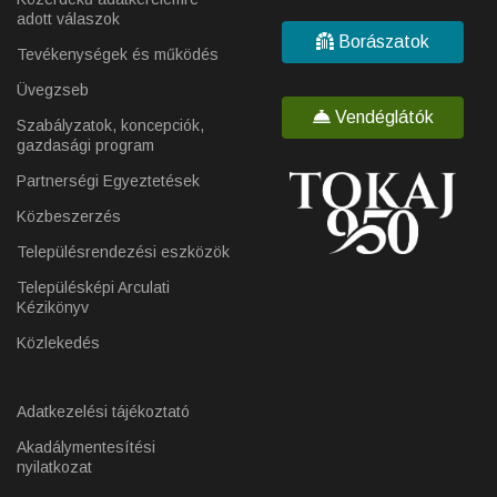
adott válaszok
Borászatok
Tevékenységek és működés
Üvegzseb
Vendéglátók
Szabályzatok, koncepciók,
gazdasági program
Partnerségi Egyeztetések
Közbeszerzés
Településrendezési eszközök
Településképi Arculati
Kézikönyv
Közlekedés
Adatkezelési tájékoztató
Akadálymentesítési
nyilatkozat