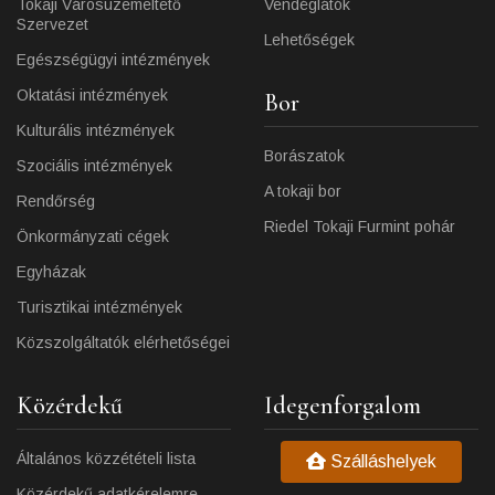
Tokaji Városüzemeltető
Vendéglátók
Szervezet
Lehetőségek
Egészségügyi intézmények
Oktatási intézmények
Bor
Kulturális intézmények
Borászatok
Szociális intézmények
A tokaji bor
Rendőrség
Riedel Tokaji Furmint pohár
Önkormányzati cégek
Egyházak
Turisztikai intézmények
Közszolgáltatók elérhetőségei
Közérdekű
Idegenforgalom
Általános közzétételi lista
Szálláshelyek
Közérdekű adatkérelemre