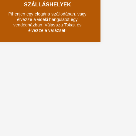
SZÁLLÁSHELYEK
Pihenjen egy elegáns szállodában, vagy
élvezze a vidéki hangulatot egy
vendégházban. Válassza Tokajt és
élvezze a varázsát!