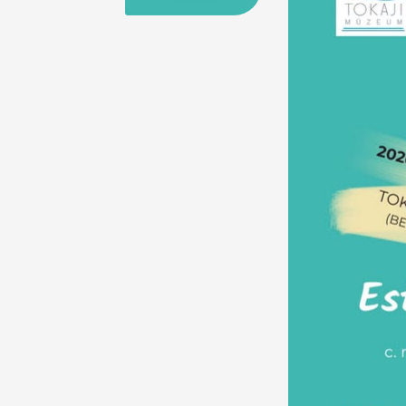
25
26
27
28
29
30
31
29
30