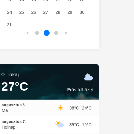
24
25
26
27
28
29
30
28
29
30
31
Tokaj
27°C
Erős felhőzet
augusztus 6.
38°C
24°C
Ma
augusztus 7.
35°C
19°C
Holnap