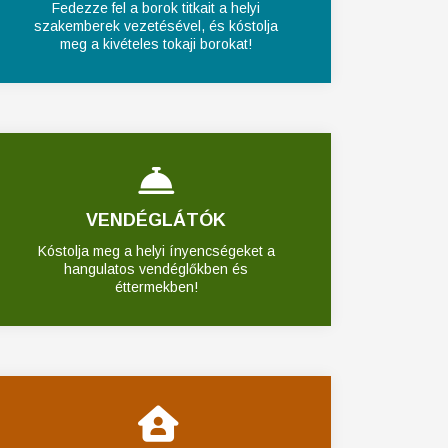
Fedezze fel a borok titkait a helyi
szakemberek vezetésével, és kóstolja
meg a kivételes tokaji borokat!
VENDÉGLÁTÓK
Kóstolja meg a helyi ínyencségeket a
hangulatos vendéglőkben és
éttermekben!