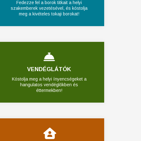
Fedezze fel a borok titkait a helyi
szakemberek vezetésével, és kóstolja
meg a kivételes tokaji borokat!
VENDÉGLÁTÓK
Kóstolja meg a helyi ínyencségeket a
hangulatos vendéglőkben és
éttermekben!