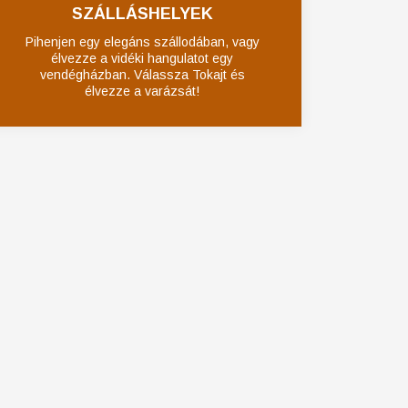
SZÁLLÁSHELYEK
Pihenjen egy elegáns szállodában, vagy
élvezze a vidéki hangulatot egy
vendégházban. Válassza Tokajt és
élvezze a varázsát!