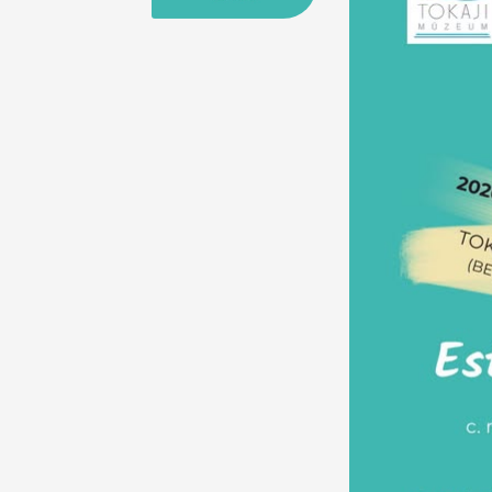
25
26
27
28
29
30
31
29
30