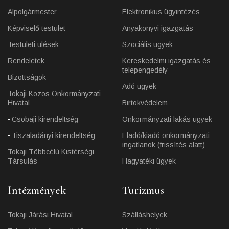
Alpolgármester
Elektronikus ügyintézés
Képviselő testület
Anyakönyvi igazgatás
Testületi ülések
Szociális ügyek
Rendeletek
Kereskedelmi igazgatás és
telepengedély
Bizottságok
Adó ügyek
Tokaji Közös Önkormányzati
Hivatal
Birtokvédelem
Csobaji kirendeltség
Önkormányzati lakás ügyek
Tiszaladányi kirendeltség
Eladó/kiadó önkormányzati
ingatlanok (frissítés alatt)
Tokaji Többcélú Kistérségi
Társulás
Hagyatéki ügyek
Intézmények
Turizmus
Tokaji Járási Hivatal
Szálláshelyek