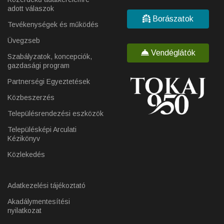
adott válaszok
Borászatok
Tevékenységek és működés
Üvegzseb
Vendéglátók
Szabályzatok, koncepciók,
gazdasági program
Partnerségi Egyeztetések
Közbeszerzés
Településrendezési eszközök
Településképi Arculati
Kézikönyv
Közlekedés
Adatkezelési tájékoztató
Akadálymentesítési
nyilatkozat