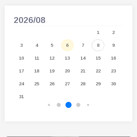
2026/08
202
5
1
2
12
3
4
5
6
7
8
9
7
19
10
11
12
13
14
15
16
14
26
17
18
19
20
21
22
23
21
24
25
26
27
28
29
30
28
31