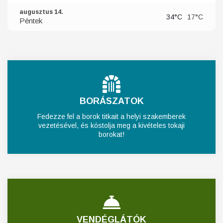
augusztus 14.
34°C
17°C
Péntek
BORÁSZATOK
Fedezze fel a borok titkait a helyi szakemberek
vezetésével, és kóstolja meg a kivételes tokaji
borokat!
VENDÉGLÁTÓK