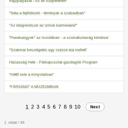
Rajzpályázat - Az én szupererőm!
"Séta a fejlődésért - élmények a szabadban"
"Az idegrendszer az izmok karmestere!"
"Penekaügyek" az óvodában - a szobatisztaság kérdései
"Szakmai beszélgetés egy csésze tea mellett"
Házasság Hete - Párkapcsolat-gazdagító Program
"Hétfő este a könyvtárban"
"FÁRSÁNG" A MÚZEUMBAN
1
2
3
4
5
6
7
8
9
10
Next
1. oldal / 36