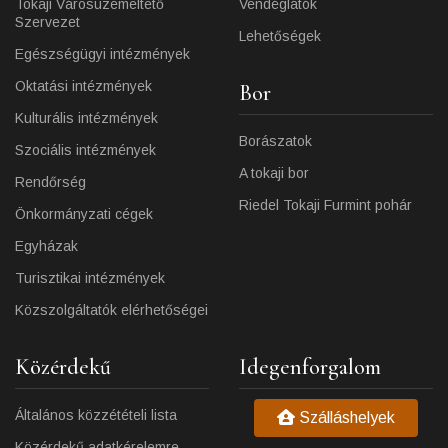
Tokaji Városüzemeltető
Vendéglátók
Szervezet
Lehetőségek
Egészségügyi intézmények
Oktatási intézmények
Bor
Kulturális intézmények
Borászatok
Szociális intézmények
A tokaji bor
Rendőrség
Riedel Tokaji Furmint pohár
Önkormányzati cégek
Egyházak
Turisztikai intézmények
Közszolgáltatók elérhetőségei
Közérdekű
Idegenforgalom
Általános közzétételi lista
Szálláshelyek
Közérdekű adatkérelemre