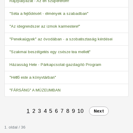
Rajzpályázat - Az én szupererőm!
"Séta a fejlődésért - élmények a szabadban"
"Az idegrendszer az izmok karmestere!"
"Penekaügyek" az óvodában - a szobatisztaság kérdései
"Szakmai beszélgetés egy csésze tea mellett"
Házasság Hete - Párkapcsolat-gazdagító Program
"Hétfő este a könyvtárban"
"FÁRSÁNG" A MÚZEUMBAN
1
2
3
4
5
6
7
8
9
10
Next
1. oldal / 36