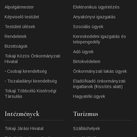
Alpolgármester
Elektronikus ügyintézés
Képviselő testület
Anyakönyvi igazgatás
Testületi ülések
Szociális ügyek
Rendeletek
Kereskedelmi igazgatás és
telepengedély
Bizottságok
Adó ügyek
Tokaji Közös Önkormányzati
Hivatal
Birtokvédelem
Csobaji kirendeltség
Önkormányzati lakás ügyek
Tiszaladányi kirendeltség
Eladó/kiadó önkormányzati
ingatlanok (frissítés alatt)
Tokaji Többcélú Kistérségi
Társulás
Hagyatéki ügyek
Intézmények
Turizmus
Tokaji Járási Hivatal
Szálláshelyek