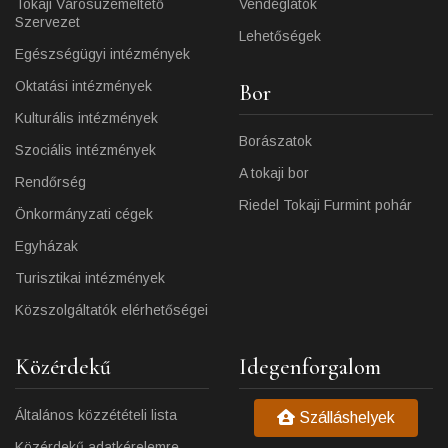
Tokaji Városüzemeltető
Vendéglátók
Szervezet
Lehetőségek
Egészségügyi intézmények
Oktatási intézmények
Bor
Kulturális intézmények
Borászatok
Szociális intézmények
A tokaji bor
Rendőrség
Riedel Tokaji Furmint pohár
Önkormányzati cégek
Egyházak
Turisztikai intézmények
Közszolgáltatók elérhetőségei
Közérdekű
Idegenforgalom
Általános közzétételi lista
Szálláshelyek
Közérdekű adatkérelemre