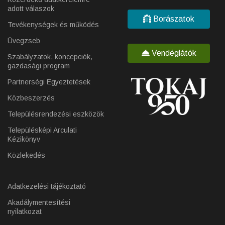
adott válaszok
Borászatok
Tevékenységek és működés
Üvegzseb
Vendéglátók
Szabályzatok, koncepciók,
gazdasági program
Partnerségi Egyeztetések
Közbeszerzés
Településrendezési eszközök
Településképi Arculati
Kézikönyv
Közlekedés
Adatkezelési tájékoztató
Akadálymentesítési
nyilatkozat