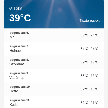
Tokaj
39°C
Tiszta égbolt
augusztus 6.
39°C
24°C
Ma
augusztus 7.
34°C
24°C
Holnap
augusztus 8.
32°C
19°C
Szombat
augusztus 9.
33°C
16°C
Vasárnap
augusztus 10.
37°C
18°C
Hétfő
augusztus 11.
39°C
21°C
Kedd