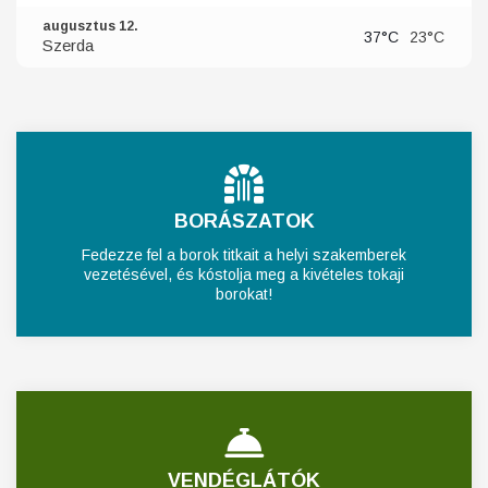
augusztus 12.
37°C
23°C
Szerda
BORÁSZATOK
Fedezze fel a borok titkait a helyi szakemberek
vezetésével, és kóstolja meg a kivételes tokaji
borokat!
VENDÉGLÁTÓK