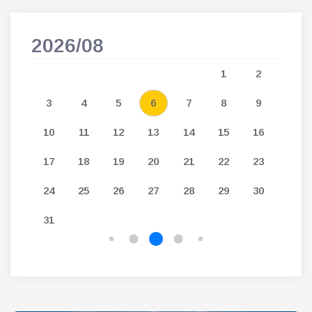
2026/08
202
5
1
2
12
3
4
5
6
7
8
9
7
19
10
11
12
13
14
15
16
14
26
17
18
19
20
21
22
23
21
24
25
26
27
28
29
30
28
31