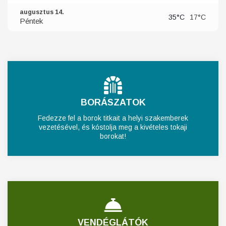
augusztus 14.
35°C
17°C
Péntek
BORÁSZATOK
Fedezze fel a borok titkait a helyi szakemberek
vezetésével, és kóstolja meg a kivételes tokaji
borokat!
VENDÉGLÁTÓK