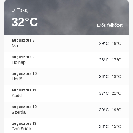
Tokaj
32°C
Erős felhőzet
augusztus 8.
29°C
18°C
Ma
augusztus 9.
36°C
17°C
Holnap
augusztus 10.
36°C
18°C
Hétfő
augusztus 11.
37°C
21°C
Kedd
augusztus 12.
30°C
19°C
Szerda
augusztus 13.
33°C
15°C
Csütörtök