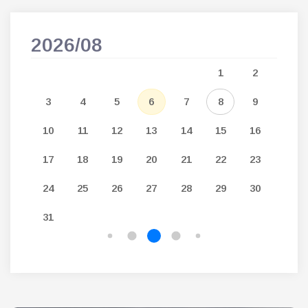
2026/08
202
5
1
2
12
3
4
5
6
7
8
9
7
19
10
11
12
13
14
15
16
14
26
17
18
19
20
21
22
23
21
24
25
26
27
28
29
30
28
31