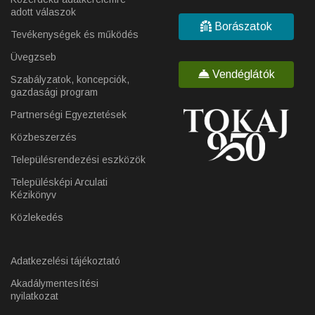
adott válaszok
Borászatok
Tevékenységek és működés
Üvegzseb
Vendéglátók
Szabályzatok, koncepciók,
gazdasági program
Partnerségi Egyeztetések
Közbeszerzés
Településrendezési eszközök
Településképi Arculati
Kézikönyv
Közlekedés
Adatkezelési tájékoztató
Akadálymentesítési
nyilatkozat