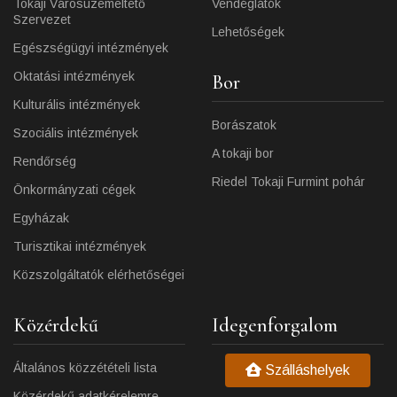
Tokaji Városüzemeltető
Vendéglátók
Szervezet
Lehetőségek
Egészségügyi intézmények
Oktatási intézmények
Bor
Kulturális intézmények
Borászatok
Szociális intézmények
A tokaji bor
Rendőrség
Riedel Tokaji Furmint pohár
Önkormányzati cégek
Egyházak
Turisztikai intézmények
Közszolgáltatók elérhetőségei
Közérdekű
Idegenforgalom
Általános közzétételi lista
Szálláshelyek
Közérdekű adatkérelemre