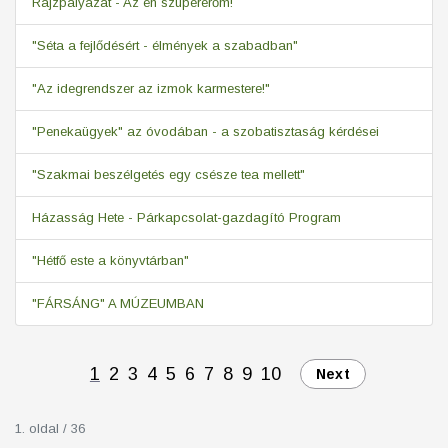
Rajzpályázat - Az én szupererőm!
"Séta a fejlődésért - élmények a szabadban"
"Az idegrendszer az izmok karmestere!"
"Penekaügyek" az óvodában - a szobatisztaság kérdései
"Szakmai beszélgetés egy csésze tea mellett"
Házasság Hete - Párkapcsolat-gazdagító Program
"Hétfő este a könyvtárban"
"FÁRSÁNG" A MÚZEUMBAN
1
2
3
4
5
6
7
8
9
10
Next
1. oldal / 36