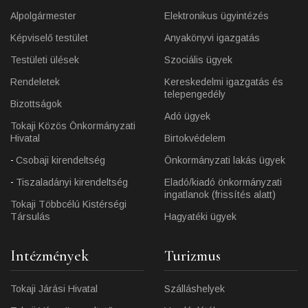
Alpolgármester
Elektronikus ügyintézés
Képviselő testület
Anyakönyvi igazgatás
Testületi ülések
Szociális ügyek
Rendeletek
Kereskedelmi igazgatás és
telepengedély
Bizottságok
Adó ügyek
Tokaji Közös Önkormányzati
Hivatal
Birtokvédelem
Csobaji kirendeltség
Önkormányzati lakás ügyek
Tiszaladányi kirendeltség
Eladó/kiadó önkormányzati
ingatlanok (frissítés alatt)
Tokaji Többcélú Kistérségi
Társulás
Hagyatéki ügyek
Intézmények
Turizmus
Tokaji Járási Hivatal
Szálláshelyek