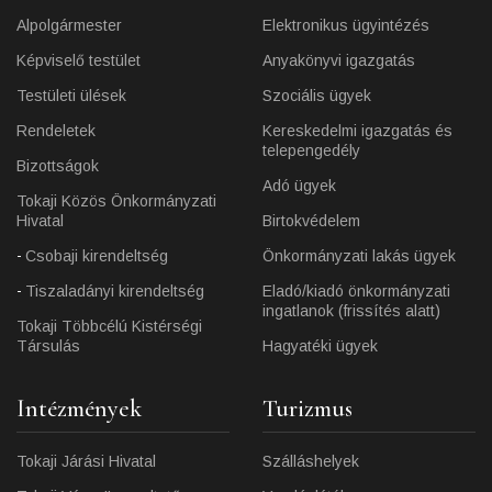
Alpolgármester
Elektronikus ügyintézés
Képviselő testület
Anyakönyvi igazgatás
Testületi ülések
Szociális ügyek
Rendeletek
Kereskedelmi igazgatás és
telepengedély
Bizottságok
Adó ügyek
Tokaji Közös Önkormányzati
Hivatal
Birtokvédelem
Csobaji kirendeltség
Önkormányzati lakás ügyek
Tiszaladányi kirendeltség
Eladó/kiadó önkormányzati
ingatlanok (frissítés alatt)
Tokaji Többcélú Kistérségi
Társulás
Hagyatéki ügyek
Intézmények
Turizmus
Tokaji Járási Hivatal
Szálláshelyek