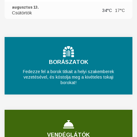
augusztus 13.
34°C
17°C
Csütörtök
BORÁSZATOK
Fedezze fel a borok titkait a helyi szakemberek
vezetésével, és kóstolja meg a kivételes tokaji
borokat!
VENDÉGLÁTÓK