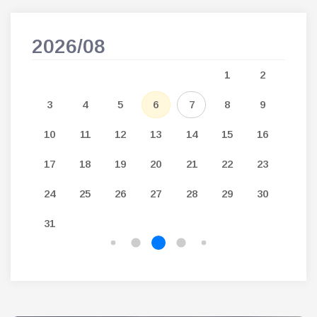
2026/08
202
5
1
2
12
3
4
5
6
7
8
9
7
19
10
11
12
13
14
15
16
14
26
17
18
19
20
21
22
23
21
24
25
26
27
28
29
30
28
31