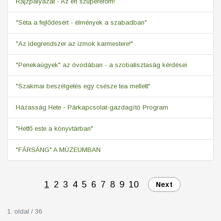
Rajzpályázat - Az én szupererőm!
"Séta a fejlődésért - élmények a szabadban"
"Az idegrendszer az izmok karmestere!"
"Penekaügyek" az óvodában - a szobatisztaság kérdései
"Szakmai beszélgetés egy csésze tea mellett"
Házasság Hete - Párkapcsolat-gazdagító Program
"Hétfő este a könyvtárban"
"FÁRSÁNG" A MÚZEUMBAN
1
2
3
4
5
6
7
8
9
10
Next
1. oldal / 36