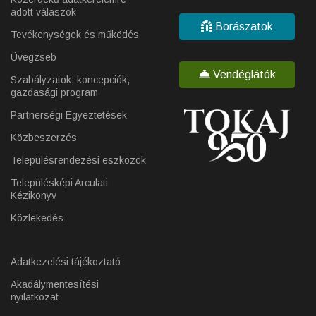
adott válaszok
Borászatok
Tevékenységek és működés
Üvegzseb
Vendéglátók
Szabályzatok, koncepciók,
gazdasági program
Partnerségi Egyeztetések
Közbeszerzés
Településrendezési eszközök
Településképi Arculati
Kézikönyv
Közlekedés
Adatkezelési tájékoztató
Akadálymentesítési
nyilatkozat