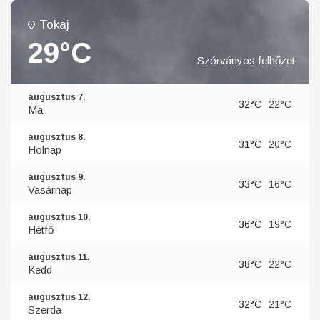
Tokaj
29°C
Szórványos felhőzet
augusztus 7.
32°C
22°C
Ma
augusztus 8.
31°C
20°C
Holnap
augusztus 9.
33°C
16°C
Vasárnap
augusztus 10.
36°C
19°C
Hétfő
augusztus 11.
38°C
22°C
Kedd
augusztus 12.
32°C
21°C
Szerda