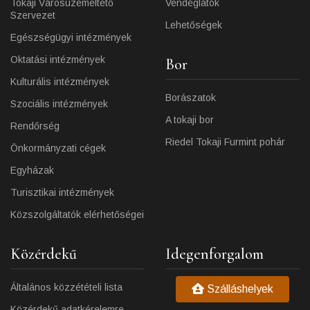
Tokaji Városüzemeltető
Vendéglátók
Szervezet
Lehetőségek
Egészségügyi intézmények
Oktatási intézmények
Bor
Kulturális intézmények
Borászatok
Szociális intézmények
A tokaji bor
Rendőrség
Riedel Tokaji Furmint pohár
Önkormányzati cégek
Egyházak
Turisztikai intézmények
Közszolgáltatók elérhetőségei
Közérdekű
Idegenforgalom
Általános közzétételi lista
Szálláshelyek
Közérdekű adatkérelemre