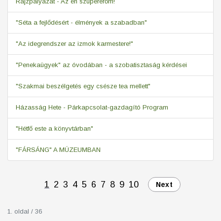
Rajzpályázat - Az én szupererőm!
"Séta a fejlődésért - élmények a szabadban"
"Az idegrendszer az izmok karmestere!"
"Penekaügyek" az óvodában - a szobatisztaság kérdései
"Szakmai beszélgetés egy csésze tea mellett"
Házasság Hete - Párkapcsolat-gazdagító Program
"Hétfő este a könyvtárban"
"FÁRSÁNG" A MÚZEUMBAN
1
2
3
4
5
6
7
8
9
10
Next
1. oldal / 36