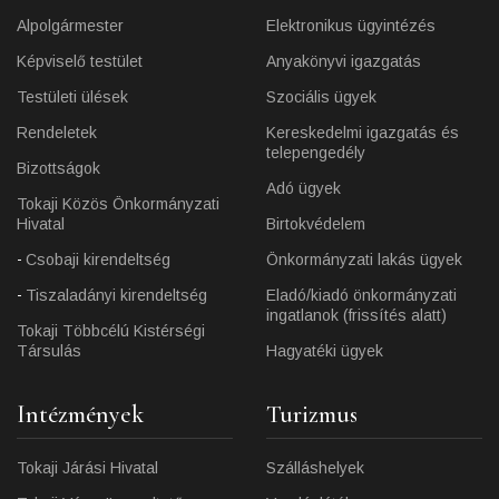
Alpolgármester
Elektronikus ügyintézés
Képviselő testület
Anyakönyvi igazgatás
Testületi ülések
Szociális ügyek
Rendeletek
Kereskedelmi igazgatás és
telepengedély
Bizottságok
Adó ügyek
Tokaji Közös Önkormányzati
Hivatal
Birtokvédelem
Csobaji kirendeltség
Önkormányzati lakás ügyek
Tiszaladányi kirendeltség
Eladó/kiadó önkormányzati
ingatlanok (frissítés alatt)
Tokaji Többcélú Kistérségi
Társulás
Hagyatéki ügyek
Intézmények
Turizmus
Tokaji Járási Hivatal
Szálláshelyek