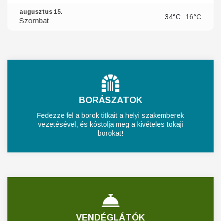
augusztus 15.
34°C
16°C
Szombat
BORÁSZATOK
Fedezze fel a borok titkait a helyi szakemberek
vezetésével, és kóstolja meg a kivételes tokaji
borokat!
VENDÉGLÁTÓK