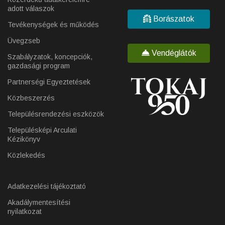
adott válaszok
Borászatok
Tevékenységek és működés
Üvegzseb
Vendéglátók
Szabályzatok, koncepciók,
gazdasági program
Partnerségi Egyeztetések
Közbeszerzés
Településrendezési eszközök
Településképi Arculati
Kézikönyv
Közlekedés
Adatkezelési tájékoztató
Akadálymentesítési
nyilatkozat