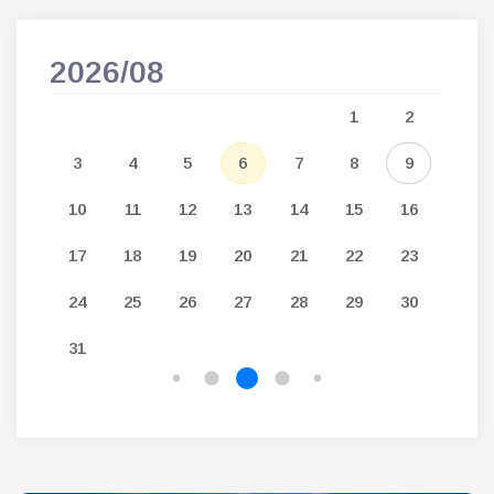
2026/08
202
5
1
2
12
3
4
5
6
7
8
9
7
19
10
11
12
13
14
15
16
14
26
17
18
19
20
21
22
23
21
24
25
26
27
28
29
30
28
31