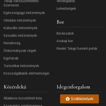
Tokaji Városüzemeltető
Vendéglátók
Szervezet
Lehetőségek
Egészségügyi intézmények
Oktatási intézmények
Bor
Kulturális intézmények
Borászatok
Szociális intézmények
A tokaji bor
Rendőrség
Riedel Tokaji Furmint pohár
Önkormányzati cégek
Egyházak
Turisztikai intézmények
Közszolgáltatók elérhetőségei
Közérdekű
Idegenforgalom
Általános közzétételi lista
Szálláshelyek
Közérdekű adatkérelemre