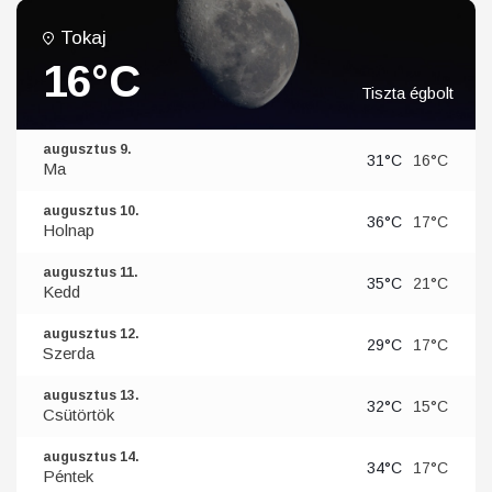
Tokaj
16°C
Tiszta égbolt
augusztus 9.
31°C
16°C
Ma
augusztus 10.
36°C
17°C
Holnap
augusztus 11.
35°C
21°C
Kedd
augusztus 12.
29°C
17°C
Szerda
augusztus 13.
32°C
15°C
Csütörtök
augusztus 14.
34°C
17°C
Péntek