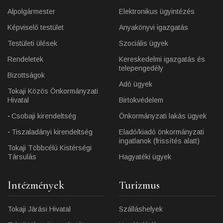
Alpolgármester
Elektronikus ügyintézés
Képviselő testület
Anyakönyvi igazgatás
Testületi ülések
Szociális ügyek
Rendeletek
Kereskedelmi igazgatás és
telepengedély
Bizottságok
Adó ügyek
Tokaji Közös Önkormányzati
Hivatal
Birtokvédelem
Csobaji kirendeltség
Önkormányzati lakás ügyek
Tiszaladányi kirendeltség
Eladó/kiadó önkormányzati
ingatlanok (frissítés alatt)
Tokaji Többcélú Kistérségi
Társulás
Hagyatéki ügyek
Intézmények
Turizmus
Tokaji Járási Hivatal
Szálláshelyek