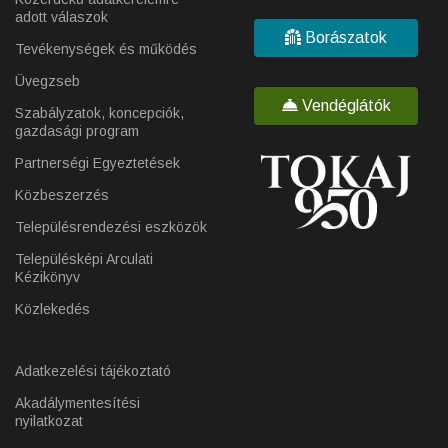
adott válaszok
Borászatok
Tevékenységek és működés
Üvegzseb
Vendéglátók
Szabályzatok, koncepciók,
gazdasági program
Partnerségi Egyeztetések
Közbeszerzés
Településrendezési eszközök
Településképi Arculati
Kézikönyv
Közlekedés
Adatkezelési tájékoztató
Akadálymentesítési
nyilatkozat