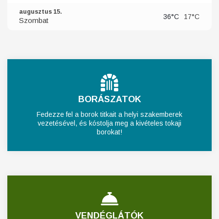
augusztus 15.
36°C
17°C
Szombat
BORÁSZATOK
Fedezze fel a borok titkait a helyi szakemberek
vezetésével, és kóstolja meg a kivételes tokaji
borokat!
VENDÉGLÁTÓK