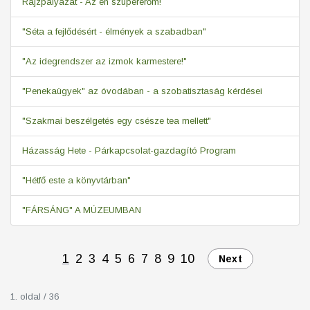
Rajzpályázat - Az én szupererőm!
"Séta a fejlődésért - élmények a szabadban"
"Az idegrendszer az izmok karmestere!"
"Penekaügyek" az óvodában - a szobatisztaság kérdései
"Szakmai beszélgetés egy csésze tea mellett"
Házasság Hete - Párkapcsolat-gazdagító Program
"Hétfő este a könyvtárban"
"FÁRSÁNG" A MÚZEUMBAN
1
2
3
4
5
6
7
8
9
10
Next
1. oldal / 36