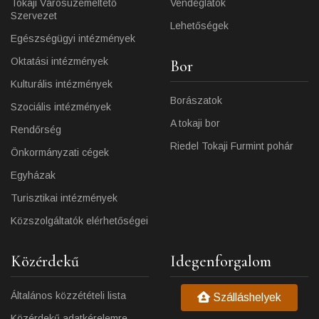
Tokaji Városüzemeltető
Vendéglátók
Szervezet
Lehetőségek
Egészségügyi intézmények
Oktatási intézmények
Bor
Kulturális intézmények
Borászatok
Szociális intézmények
A tokaji bor
Rendőrség
Riedel Tokaji Furmint pohár
Önkormányzati cégek
Egyházak
Turisztikai intézmények
Közszolgáltatók elérhetőségei
Közérdekű
Idegenforgalom
Általános közzétételi lista
Szálláshelyek
Közérdekű adatkérelemre