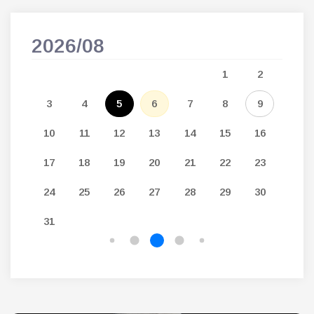
2026/08
202
5
1
2
12
3
4
5
6
7
8
9
7
19
10
11
12
13
14
15
16
14
26
17
18
19
20
21
22
23
21
24
25
26
27
28
29
30
28
31