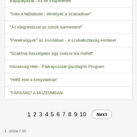
Rajzpályázat - Az én szupererőm!
"Séta a fejlődésért - élmények a szabadban"
"Az idegrendszer az izmok karmestere!"
"Penekaügyek" az óvodában - a szobatisztaság kérdései
"Szakmai beszélgetés egy csésze tea mellett"
Házasság Hete - Párkapcsolat-gazdagító Program
"Hétfő este a könyvtárban"
"FÁRSÁNG" A MÚZEUMBAN
1
2
3
4
5
6
7
8
9
10
Next
1. oldal / 36