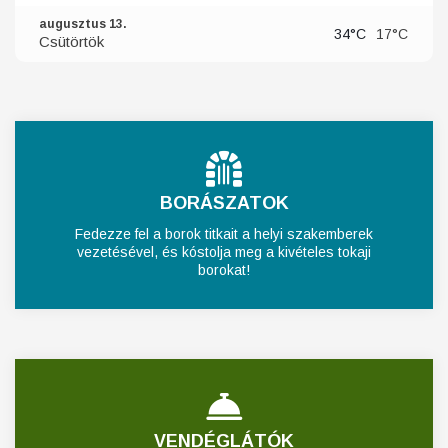
augusztus 13.
34°C
17°C
Csütörtök
BORÁSZATOK
Fedezze fel a borok titkait a helyi szakemberek
vezetésével, és kóstolja meg a kivételes tokaji
borokat!
VENDÉGLÁTÓK