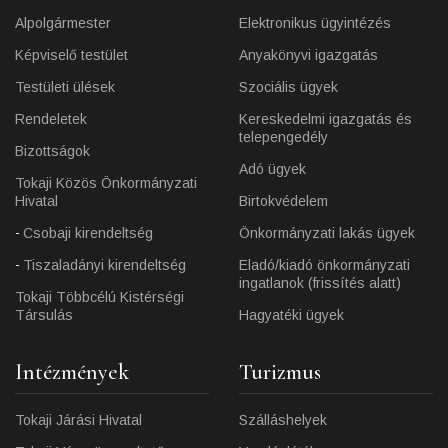
Alpolgármester
Elektronikus ügyintézés
Képviselő testület
Anyakönyvi igazgatás
Testületi ülések
Szociális ügyek
Rendeletek
Kereskedelmi igazgatás és
telepengedély
Bizottságok
Adó ügyek
Tokaji Közös Önkormányzati
Hivatal
Birtokvédelem
Csobaji kirendeltség
Önkormányzati lakás ügyek
Tiszaladányi kirendeltség
Eladó/kiadó önkormányzati
ingatlanok (frissítés alatt)
Tokaji Többcélú Kistérségi
Társulás
Hagyatéki ügyek
Intézmények
Turizmus
Tokaji Járási Hivatal
Szálláshelyek