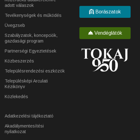
adott válaszok
Borászatok
Tevékenységek és működés
Üvegzseb
Vendéglátók
Szabályzatok, koncepciók,
gazdasági program
Partnerségi Egyeztetések
Közbeszerzés
Településrendezési eszközök
Településképi Arculati
Kézikönyv
Közlekedés
Adatkezelési tájékoztató
Akadálymentesítési
nyilatkozat