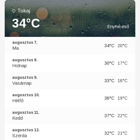
Tokaj
34°C
Enyhe eső
augusztus 7.
34°C
20°C
Ma
augusztus 8.
30°C
17°C
Holnap
augusztus 9.
33°C
16°C
Vasárnap
augusztus 10.
36°C
19°C
Hétfő
augusztus 11.
37°C
22°C
Kedd
augusztus 12.
32°C
21°C
Szerda