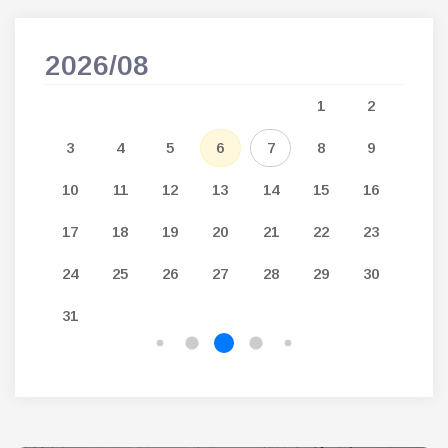
2026/08
202
5
1
2
12
3
4
5
6
7
8
9
7
19
10
11
12
13
14
15
16
14
26
17
18
19
20
21
22
23
21
24
25
26
27
28
29
30
28
31