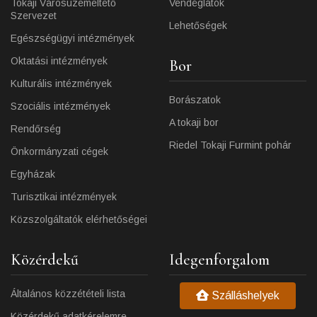
Tokaji Városüzemeltető
Vendéglátók
Szervezet
Lehetőségek
Egészségügyi intézmények
Oktatási intézmények
Bor
Kulturális intézmények
Borászatok
Szociális intézmények
A tokaji bor
Rendőrség
Riedel Tokaji Furmint pohár
Önkormányzati cégek
Egyházak
Turisztikai intézmények
Közszolgáltatók elérhetőségei
Közérdekű
Idegenforgalom
Általános közzétételi lista
Szálláshelyek
Közérdekű adatkérelemre