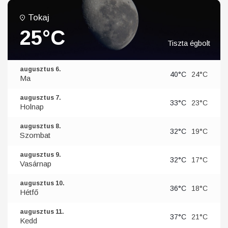
Tokaj
25°C
Tiszta égbolt
augusztus 6.
40°C
24°C
Ma
augusztus 7.
33°C
23°C
Holnap
augusztus 8.
32°C
19°C
Szombat
augusztus 9.
32°C
17°C
Vasárnap
augusztus 10.
36°C
18°C
Hétfő
augusztus 11.
37°C
21°C
Kedd