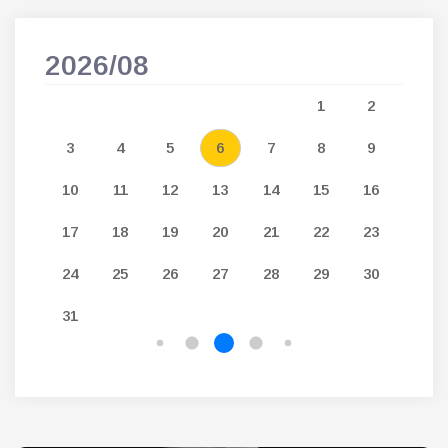
2026/08
202
5
1
2
12
3
4
5
6
7
8
9
7
19
10
11
12
13
14
15
16
14
26
17
18
19
20
21
22
23
21
24
25
26
27
28
29
30
28
31