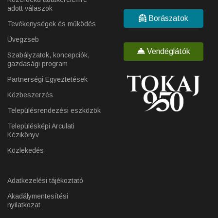
adott válaszok
Borászatok
Tevékenységek és működés
Üvegzseb
Vendéglátók
Szabályzatok, koncepciók,
gazdasági program
Partnerségi Egyeztetések
Közbeszerzés
Településrendezési eszközök
Településképi Arculati
Kézikönyv
Közlekedés
Adatkezelési tájékoztató
Akadálymentesítési
nyilatkozat