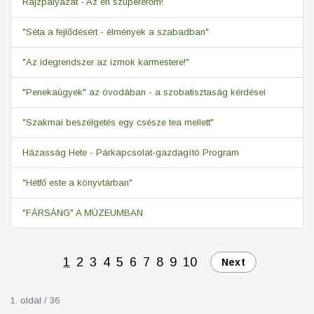
Rajzpályázat - Az én szupererőm!
"Séta a fejlődésért - élmények a szabadban"
"Az idegrendszer az izmok karmestere!"
"Penekaügyek" az óvodában - a szobatisztaság kérdései
"Szakmai beszélgetés egy csésze tea mellett"
Házasság Hete - Párkapcsolat-gazdagító Program
"Hétfő este a könyvtárban"
"FÁRSÁNG" A MÚZEUMBAN
1
2
3
4
5
6
7
8
9
10
Next
1. oldal / 36