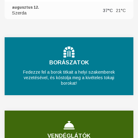
augusztus 12.
37°C
21°C
Szerda
BORÁSZATOK
Fedezze fel a borok titkait a helyi szakemberek
vezetésével, és kóstolja meg a kivételes tokaji
borokat!
VENDÉGLÁTÓK