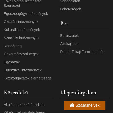
Tokaji Városüzemeltető
Vendéglátók
Szervezet
Lehetőségek
Egészségügyi intézmények
Oktatási intézmények
Bor
Kulturális intézmények
Borászatok
Szociális intézmények
A tokaji bor
Rendőrség
Riedel Tokaji Furmint pohár
Önkormányzati cégek
Egyházak
Turisztikai intézmények
Közszolgáltatók elérhetőségei
Közérdekű
Idegenforgalom
Általános közzétételi lista
Szálláshelyek
Közérdekű adatkérelemre