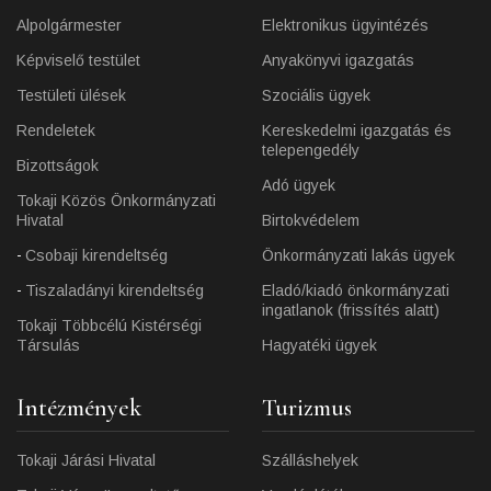
Alpolgármester
Elektronikus ügyintézés
Képviselő testület
Anyakönyvi igazgatás
Testületi ülések
Szociális ügyek
Rendeletek
Kereskedelmi igazgatás és
telepengedély
Bizottságok
Adó ügyek
Tokaji Közös Önkormányzati
Hivatal
Birtokvédelem
Csobaji kirendeltség
Önkormányzati lakás ügyek
Tiszaladányi kirendeltség
Eladó/kiadó önkormányzati
ingatlanok (frissítés alatt)
Tokaji Többcélú Kistérségi
Társulás
Hagyatéki ügyek
Intézmények
Turizmus
Tokaji Járási Hivatal
Szálláshelyek