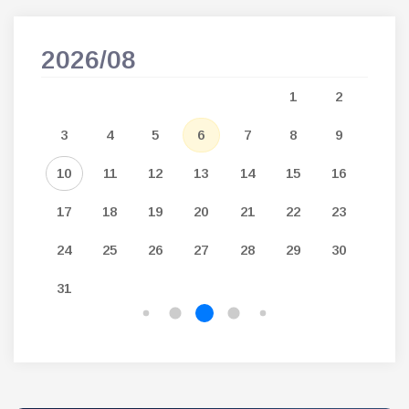
2026/08
202
5
1
2
12
3
4
5
6
7
8
9
7
19
10
11
12
13
14
15
16
14
26
17
18
19
20
21
22
23
21
24
25
26
27
28
29
30
28
31