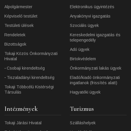
Alpolgármester
Elektronikus ügyintézés
Képviselő testület
Anyakönyvi igazgatás
Testületi ülések
Szociális ügyek
Rendeletek
Kereskedelmi igazgatás és
telepengedély
Bizottságok
Adó ügyek
Tokaji Közös Önkormányzati
Hivatal
Birtokvédelem
Csobaji kirendeltség
Önkormányzati lakás ügyek
Tiszaladányi kirendeltség
Eladó/kiadó önkormányzati
ingatlanok (frissítés alatt)
Tokaji Többcélú Kistérségi
Társulás
Hagyatéki ügyek
Intézmények
Turizmus
Tokaji Járási Hivatal
Szálláshelyek