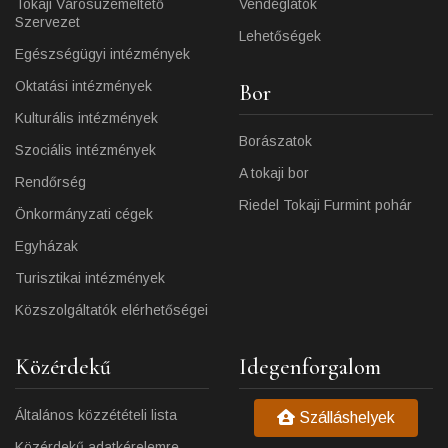
Tokaji Városüzemeltető
Vendéglátók
Szervezet
Lehetőségek
Egészségügyi intézmények
Oktatási intézmények
Bor
Kulturális intézmények
Borászatok
Szociális intézmények
A tokaji bor
Rendőrség
Riedel Tokaji Furmint pohár
Önkormányzati cégek
Egyházak
Turisztikai intézmények
Közszolgáltatók elérhetőségei
Közérdekű
Idegenforgalom
Általános közzétételi lista
Szálláshelyek
Közérdekű adatkérelemre