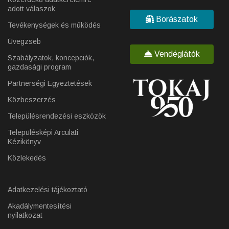
adott válaszok
Borászatok
Tevékenységek és működés
Üvegzseb
Vendéglátók
Szabályzatok, koncepciók,
gazdasági program
Partnerségi Egyeztetések
Közbeszerzés
Településrendezési eszközök
Településképi Arculati
Kézikönyv
Közlekedés
Adatkezelési tájékoztató
Akadálymentesítési
nyilatkozat