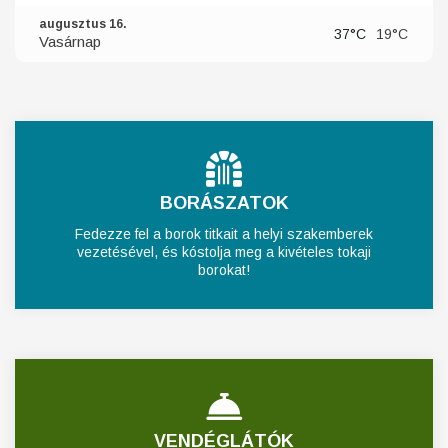
augusztus 16.
37°C
19°C
Vasárnap
BORÁSZATOK
Fedezze fel a borok titkait a helyi szakemberek
vezetésével, és kóstolja meg a kivételes tokaji
borokat!
VENDÉGLÁTÓK