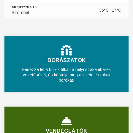
augusztus 15.
36°C
17°C
Szombat
BORÁSZATOK
Fedezze fel a borok titkait a helyi szakemberek
vezetésével, és kóstolja meg a kivételes tokaji
borokat!
VENDÉGLÁTÓK