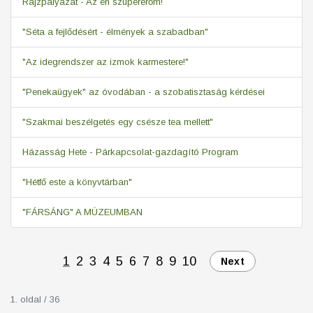
Rajzpályázat - Az én szupererőm!
"Séta a fejlődésért - élmények a szabadban"
"Az idegrendszer az izmok karmestere!"
"Penekaügyek" az óvodában - a szobatisztaság kérdései
"Szakmai beszélgetés egy csésze tea mellett"
Házasság Hete - Párkapcsolat-gazdagító Program
"Hétfő este a könyvtárban"
"FÁRSÁNG" A MÚZEUMBAN
1
2
3
4
5
6
7
8
9
10
Next
1. oldal / 36