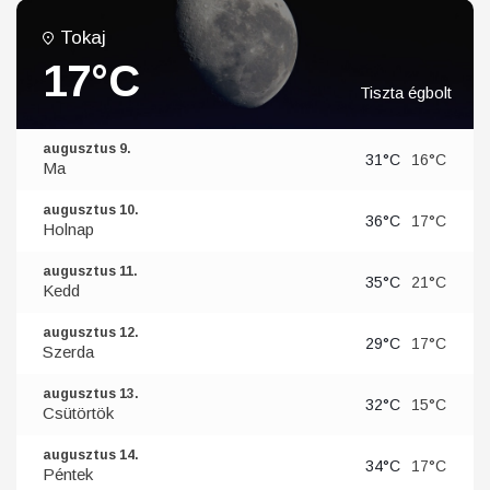
Tokaj
17°C
Tiszta égbolt
augusztus 9.
31°C
16°C
Ma
augusztus 10.
36°C
17°C
Holnap
augusztus 11.
35°C
21°C
Kedd
augusztus 12.
29°C
17°C
Szerda
augusztus 13.
32°C
15°C
Csütörtök
augusztus 14.
34°C
17°C
Péntek