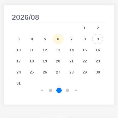
2026/08
202
5
1
2
12
3
4
5
6
7
8
9
7
19
10
11
12
13
14
15
16
14
26
17
18
19
20
21
22
23
21
24
25
26
27
28
29
30
28
31