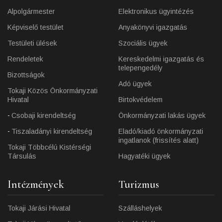
Alpolgármester
Elektronikus ügyintézés
Képviselő testület
Anyakönyvi igazgatás
Testületi ülések
Szociális ügyek
Rendeletek
Kereskedelmi igazgatás és
telepengedély
Bizottságok
Adó ügyek
Tokaji Közös Önkormányzati
Hivatal
Birtokvédelem
Csobaji kirendeltség
Önkormányzati lakás ügyek
Tiszaladányi kirendeltség
Eladó/kiadó önkormányzati
ingatlanok (frissítés alatt)
Tokaji Többcélú Kistérségi
Társulás
Hagyatéki ügyek
Intézmények
Turizmus
Tokaji Járási Hivatal
Szálláshelyek