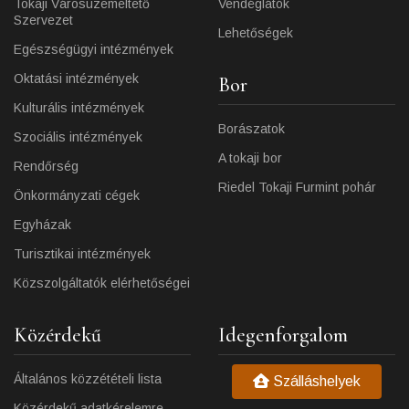
Tokaji Városüzemeltető
Vendéglátók
Szervezet
Lehetőségek
Egészségügyi intézmények
Oktatási intézmények
Bor
Kulturális intézmények
Borászatok
Szociális intézmények
A tokaji bor
Rendőrség
Riedel Tokaji Furmint pohár
Önkormányzati cégek
Egyházak
Turisztikai intézmények
Közszolgáltatók elérhetőségei
Közérdekű
Idegenforgalom
Általános közzétételi lista
Szálláshelyek
Közérdekű adatkérelemre