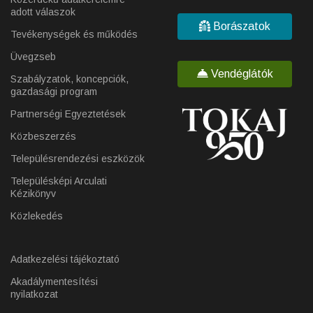
adott válaszok
Borászatok
Tevékenységek és működés
Üvegzseb
Vendéglátók
Szabályzatok, koncepciók,
gazdasági program
Partnerségi Egyeztetések
Közbeszerzés
Településrendezési eszközök
Településképi Arculati
Kézikönyv
Közlekedés
Adatkezelési tájékoztató
Akadálymentesítési
nyilatkozat