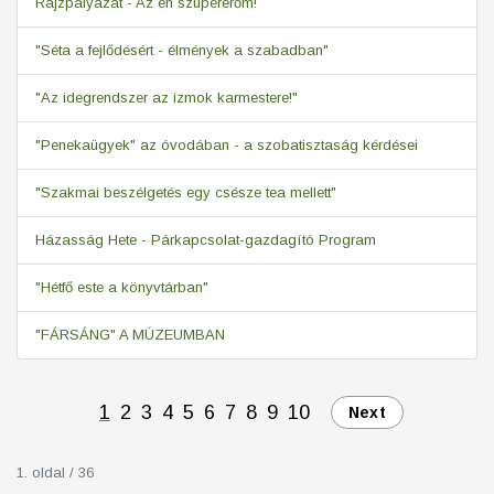
Rajzpályázat - Az én szupererőm!
"Séta a fejlődésért - élmények a szabadban"
"Az idegrendszer az izmok karmestere!"
"Penekaügyek" az óvodában - a szobatisztaság kérdései
"Szakmai beszélgetés egy csésze tea mellett"
Házasság Hete - Párkapcsolat-gazdagító Program
"Hétfő este a könyvtárban"
"FÁRSÁNG" A MÚZEUMBAN
1
2
3
4
5
6
7
8
9
10
Next
1. oldal / 36