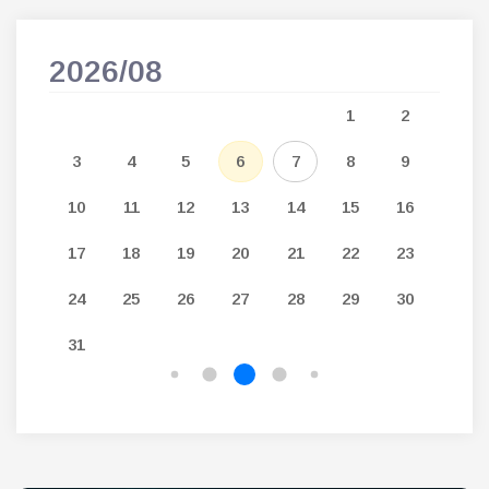
2026/08
202
5
1
2
12
3
4
5
6
7
8
9
7
19
10
11
12
13
14
15
16
14
26
17
18
19
20
21
22
23
21
24
25
26
27
28
29
30
28
31