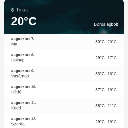
Tokaj
20°C
Borús égbolt
augusztus 7.
30°C
20°C
Ma
augusztus 8.
29°C
17°C
Holnap
augusztus 9.
33°C
16°C
Vasárnap
augusztus 10.
37°C
19°C
Hétfő
augusztus 11.
38°C
21°C
Kedd
augusztus 12.
29°C
19°C
Szerda