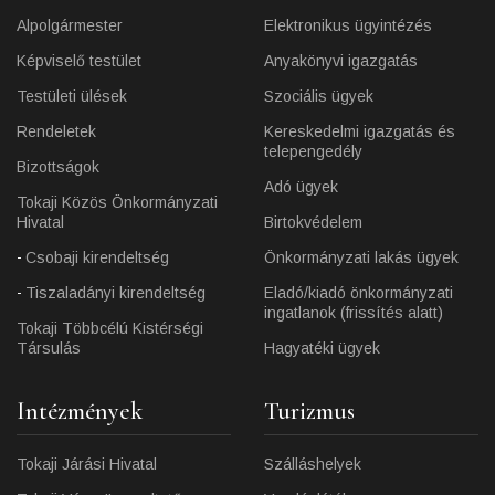
Alpolgármester
Elektronikus ügyintézés
Képviselő testület
Anyakönyvi igazgatás
Testületi ülések
Szociális ügyek
Rendeletek
Kereskedelmi igazgatás és
telepengedély
Bizottságok
Adó ügyek
Tokaji Közös Önkormányzati
Hivatal
Birtokvédelem
Csobaji kirendeltség
Önkormányzati lakás ügyek
Tiszaladányi kirendeltség
Eladó/kiadó önkormányzati
ingatlanok (frissítés alatt)
Tokaji Többcélú Kistérségi
Társulás
Hagyatéki ügyek
Intézmények
Turizmus
Tokaji Járási Hivatal
Szálláshelyek