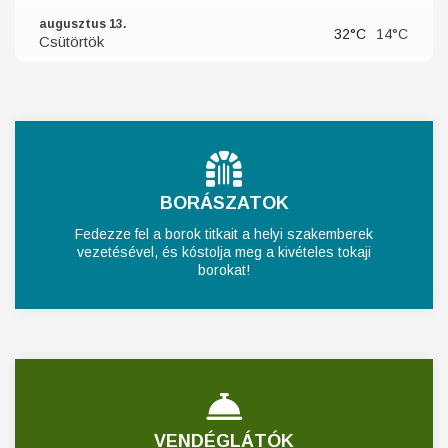
augusztus 13.
32°C
14°C
Csütörtök
BORÁSZATOK
Fedezze fel a borok titkait a helyi szakemberek
vezetésével, és kóstolja meg a kivételes tokaji
borokat!
VENDÉGLÁTÓK