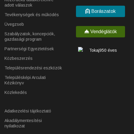
adott válaszok
Borászatok
Tevékenységek és működés
Üvegzseb
Vendéglátók
Szabályzatok, koncepciók,
gazdasági program
Partnerségi Egyeztetések
Közbeszerzés
Településrendezési eszközök
Településképi Arculati
Kézikönyv
Közlekedés
Adatkezelési tájékoztató
Akadálymentesítési
nyilatkozat