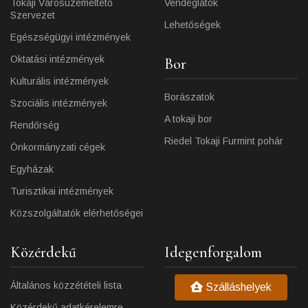
Tokaji Városüzemeltető
Vendéglátók
Szervezet
Lehetőségek
Egészségügyi intézmények
Oktatási intézmények
Bor
Kulturális intézmények
Borászatok
Szociális intézmények
A tokaji bor
Rendőrség
Riedel Tokaji Furmint pohár
Önkormányzati cégek
Egyházak
Turisztikai intézmények
Közszolgáltatók elérhetőségei
Közérdekű
Idegenforgalom
Általános közzétételi lista
Szálláshelyek
Közérdekű adatkérelemre