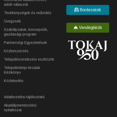
adott válaszok
Borászatok
Tevékenységek és működés
Üvegzseb
Vendéglátók
Szabályzatok, koncepciók,
gazdasági program
Partnerségi Egyeztetések
Közbeszerzés
Településrendezési eszközök
Településképi Arculati
Kézikönyv
Közlekedés
Adatkezelési tájékoztató
Akadálymentesítési
nyilatkozat