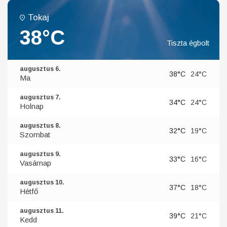
Tokaj
38°C
Tiszta égbolt
augusztus 6.
38°C
24°C
Ma
augusztus 7.
34°C
24°C
Holnap
augusztus 8.
32°C
19°C
Szombat
augusztus 9.
33°C
16°C
Vasárnap
augusztus 10.
37°C
18°C
Hétfő
augusztus 11.
39°C
21°C
Kedd