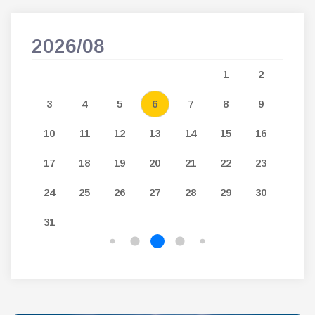
2026/08
202
5
1
2
12
3
4
5
6
7
8
9
7
19
10
11
12
13
14
15
16
14
26
17
18
19
20
21
22
23
21
24
25
26
27
28
29
30
28
31