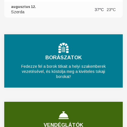
augusztus 12.
37°C
23°C
Szerda
BORÁSZATOK
Fedezze fel a borok titkait a helyi szakemberek
vezetésével, és kóstolja meg a kivételes tokaji
borokat!
VENDÉGLÁTÓK