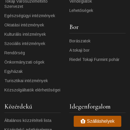
Tokaji Városüzemeltető
Vendéglátók
Szervezet
Lehetőségek
Egészségügyi intézmények
Oktatási intézmények
Bor
Kulturális intézmények
Borászatok
Szociális intézmények
A tokaji bor
Rendőrség
Riedel Tokaji Furmint pohár
Önkormányzati cégek
Egyházak
Turisztikai intézmények
Közszolgáltatók elérhetőségei
Közérdekű
Idegenforgalom
Általános közzétételi lista
Szálláshelyek
Közérdekű adatkérelemre