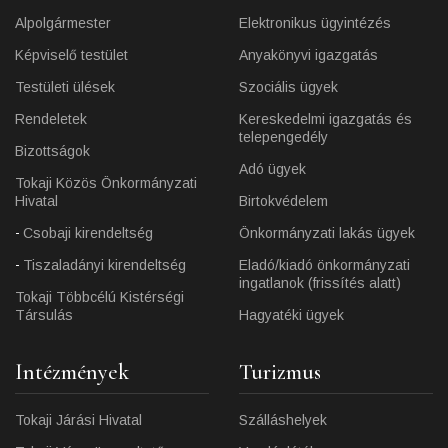
Alpolgármester
Elektronikus ügyintézés
Képviselő testület
Anyakönyvi igazgatás
Testületi ülések
Szociális ügyek
Rendeletek
Kereskedelmi igazgatás és
telepengedély
Bizottságok
Adó ügyek
Tokaji Közös Önkormányzati
Hivatal
Birtokvédelem
Csobaji kirendeltség
Önkormányzati lakás ügyek
Tiszaladányi kirendeltség
Eladó/kiadó önkormányzati
ingatlanok (frissítés alatt)
Tokaji Többcélú Kistérségi
Társulás
Hagyatéki ügyek
Intézmények
Turizmus
Tokaji Járási Hivatal
Szálláshelyek