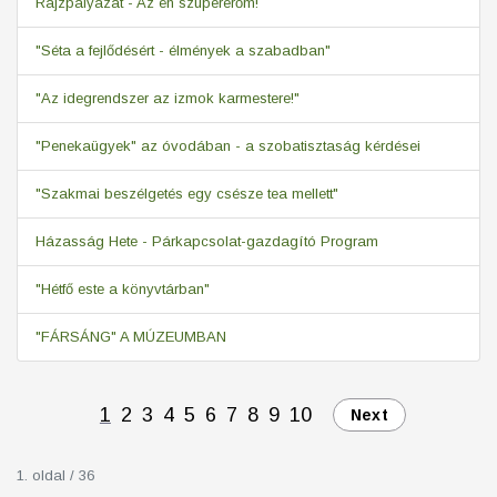
Rajzpályázat - Az én szupererőm!
"Séta a fejlődésért - élmények a szabadban"
"Az idegrendszer az izmok karmestere!"
"Penekaügyek" az óvodában - a szobatisztaság kérdései
"Szakmai beszélgetés egy csésze tea mellett"
Házasság Hete - Párkapcsolat-gazdagító Program
"Hétfő este a könyvtárban"
"FÁRSÁNG" A MÚZEUMBAN
1
2
3
4
5
6
7
8
9
10
Next
1. oldal / 36