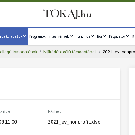
rdekű adatok
Programok
Intézmények
Turizmus
Bor
Pályázatok
K
jellegű támogatások
Működési célú támogatások
2021_ev_nonprof
ssítve
Fájlnév
06 11:00
2021_ev_nonprofit.xlsx