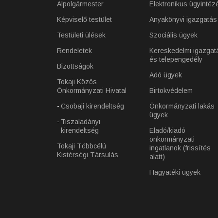
Alpolgármester
Elektronikus ügyintéz
Képviselő testület
Anyakönyvi igazgatás
Testületi ülések
Szociális ügyek
Rendeletek
Kereskedelmi igazgat
és telepengedély
Bizottságok
Adó ügyek
Tokaji Közös
Önkormányzati Hivatal
Birtokvédelem
Csobaji kirendeltség
Önkormányzati lakás
ügyek
Tiszaladányi
kirendeltség
Eladó/kiadó
önkormányzati
Tokaji Többcélú
ingatlanok (frissítés
Kistérségi Társulás
alatt)
Hagyatéki ügyek