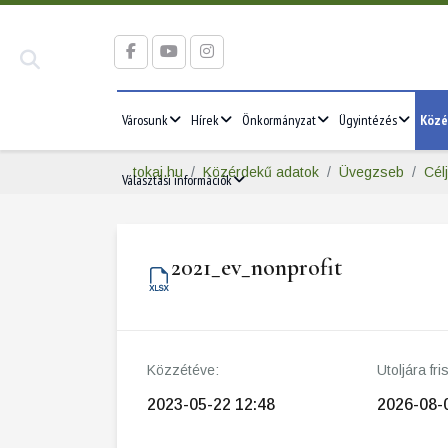
Városunk
Hírek
Önkormányzat
Ügyintézés
Közé
tokaj.hu
Közérdekű adatok
Üvegzseb
Cél
Választási információk
2021_ev_nonprofit
Közzétéve:
Utoljára fri
2023-05-22 12:48
2026-08-