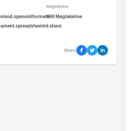
Megtekintve
ion/vnd.openxmlformats-
699 Megtekintve
cument.spreadsheetml.sheet
Share: