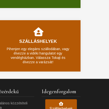
SZÁLLÁSHELYEK
Pihenjen egy elegáns szállodában, vagy
élvezze a vidéki hangulatot egy
vendégházban. Válassza Tokajt és
élvezze a varázsát!
özérdekű
Idegenforgalom
alános közzétételi
ta
Szálláshelyek