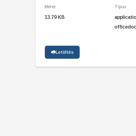
Méret
Típus
13.79 KB
applicat
officedo
Letöltés