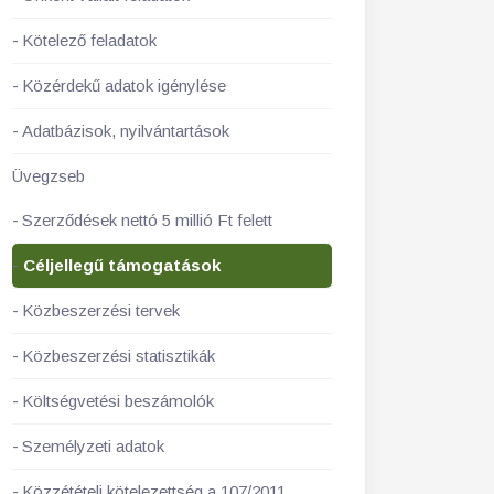
Kötelező feladatok
Közérdekű adatok igénylése
Adatbázisok, nyilvántartások
Üvegzseb
Szerződések nettó 5 millió Ft felett
Céljellegű támogatások
Közbeszerzési tervek
Közbeszerzési statisztikák
Költségvetési beszámolók
Személyzeti adatok
Közzétételi kötelezettség a 107/2011.