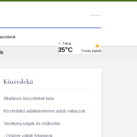
apcsolatok
Tokaj
35°C
Tiszta égbolt
it
Közérdekű
Általános közzétételi lista
Közérdekű adatkérelemre adott válaszok
Tevékenységek és működés
Önként vállalt feladatok