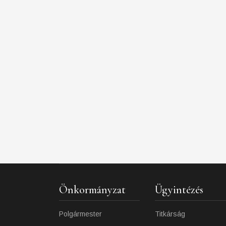
Önkormányzat
Ügyintézés
Polgármester
Titkárság