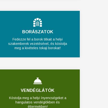
BORÁSZATOK
Fedezze fel a borok titkait a helyi
szakemberek vezetésével, és kóstolja
meg a kivételes tokaji borokat!
VENDÉGLÁTÓK
Kóstolja meg a helyi ínyencségeket a
hangulatos vendéglőkben és
éttermekben!