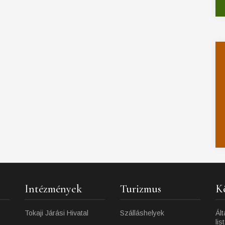
Intézmények
Turizmus
K
Tokaji Járási Hivatal
Szálláshelyek
Ált
lis