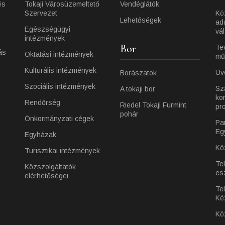
és
Tokaji Városüzemeltető
Vendéglátók
Szervezet
Kö
Lehetőségek
ad
Egészségügyi
vá
intézmények
Bor
Te
ás
Oktatási intézmények
mű
Kulturális intézmények
Üv
Borászatok
Szociális intézmények
Sz
A tokaji bor
ko
Rendőrség
Riedel Tokaji Furmint
pr
pohár
Önkormányzati cégek
Pa
Eg
Egyházak
Kö
Turisztikai intézmények
Te
Közszolgáltatók
es
elérhetőségei
Tel
Ké
Kö