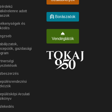
zérdekű
atkérelemre adott
laszok
Borászatok
vékenységek és
ködés
egzseb
Vendéglátók
abályzatok,
ncepciók, gazdasági
ogram
rtnerségi
yeztetések
zbeszerzés
lepülésrendezési
zközök
epülésképi Arculati
zikönyv
zlekedés