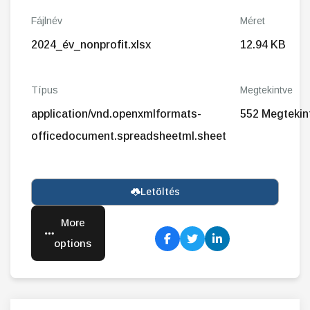
Fájlnév
Méret
2024_év_nonprofit.xlsx
12.94 KB
Típus
Megtekintve
application/vnd.openxmlformats-
552 Megtekin
officedocument.spreadsheetml.sheet
Letöltés
More
options