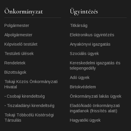
Önkormányzat
Ügyintézés
Polgármester
Titkárság
Alpolgármester
Elektronikus ügyintézés
Képviselő testület
Anyakönyvi igazgatás
Testületi ülések
Szociális ügyek
Rendeletek
Kereskedelmi igazgatás és
telepengedély
Bizottságok
Adó ügyek
Tokaji Közös Önkormányzati
Hivatal
Birtokvédelem
Csobaji kirendeltség
Önkormányzati lakás ügyek
Tiszaladányi kirendeltség
Eladó/kiadó önkormányzati
ingatlanok (frissítés alatt)
Tokaji Többcélú Kistérségi
Társulás
Hagyatéki ügyek