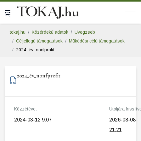
tokaj.hu
Közérdekű adatok
Üvegzseb
Céljellegű támogatások
Működési célú támogatások
2024_év_nonfprofit
2024_év_nonfprofit
Közzétéve:
Utoljára frissítv
2024-03-12 9:07
2026-08-08
21:21