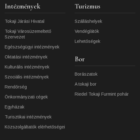
Intézmények
Turizmus
Tokaji Járási Hivatal
Szálláshelyek
Tokaji Városüzemeltető
Vendéglátók
Szervezet
Lehetőségek
Egészségügyi intézmények
Oktatási intézmények
Bor
Kulturális intézmények
Borászatok
Szociális intézmények
A tokaji bor
Rendőrség
Riedel Tokaji Furmint pohár
Önkormányzati cégek
Egyházak
Turisztikai intézmények
Közszolgáltatók elérhetőségei