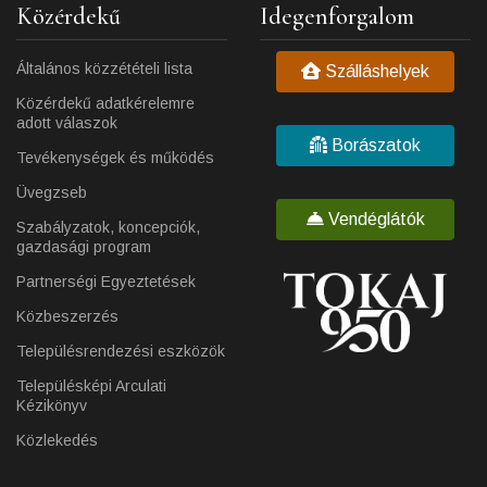
Közérdekű
Idegenforgalom
Általános közzétételi lista
Szálláshelyek
Közérdekű adatkérelemre
adott válaszok
Borászatok
Tevékenységek és működés
Üvegzseb
Vendéglátók
Szabályzatok, koncepciók,
gazdasági program
Partnerségi Egyeztetések
Közbeszerzés
Településrendezési eszközök
Településképi Arculati
Kézikönyv
Közlekedés