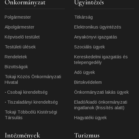
Önkormányzat
Ügyintézés
Polgármester
Titkárság
Alpolgármester
Elektronikus ügyintézés
Képviselő testület
Anyakönyvi igazgatás
Testületi ülések
Szociális ügyek
Rendeletek
Kereskedelmi igazgatás és
telepengedély
Bizottságok
Adó ügyek
Tokaji Közös Önkormányzati
Hivatal
Birtokvédelem
Csobaji kirendeltség
Önkormányzati lakás ügyek
Tiszaladányi kirendeltség
Eladó/kiadó önkormányzati
ingatlanok (frissítés alatt)
Tokaji Többcélú Kistérségi
Társulás
Hagyatéki ügyek
Intézmények
Turizmus