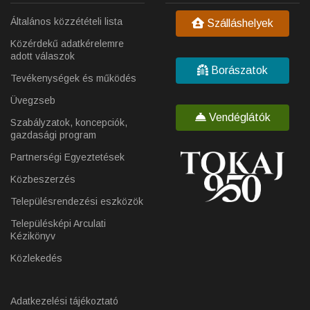
Általános közzétételi lista
Szálláshelyek
Közérdekű adatkérelemre
adott válaszok
Borászatok
Tevékenységek és működés
Üvegzseb
Vendéglátók
Szabályzatok, koncepciók,
gazdasági program
Partnerségi Egyeztetések
Közbeszerzés
Településrendezési eszközök
Településképi Arculati
Kézikönyv
Közlekedés
Adatkezelési tájékoztató