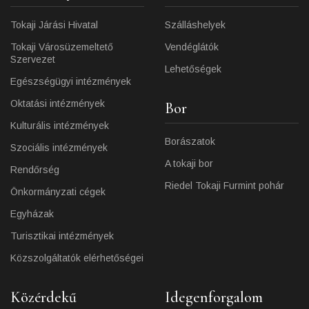
Tokaji Járási Hivatal
Szálláshelyek
Tokaji Városüzemeltető
Vendéglátók
Szervezet
Lehetőségek
Egészségügyi intézmények
Oktatási intézmények
Bor
Kulturális intézmények
Borászatok
Szociális intézmények
A tokaji bor
Rendőrség
Riedel Tokaji Furmint pohár
Önkormányzati cégek
Egyházak
Turisztikai intézmények
Közszolgáltatók elérhetőségei
Közérdekű
Idegenforgalom