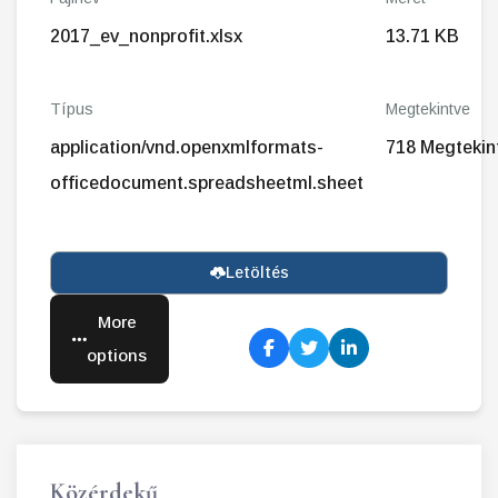
2017_ev_nonprofit.xlsx
13.71 KB
Típus
Megtekintve
application/vnd.openxmlformats-
718 Megtekin
officedocument.spreadsheetml.sheet
Letöltés
More
options
Közérdekű