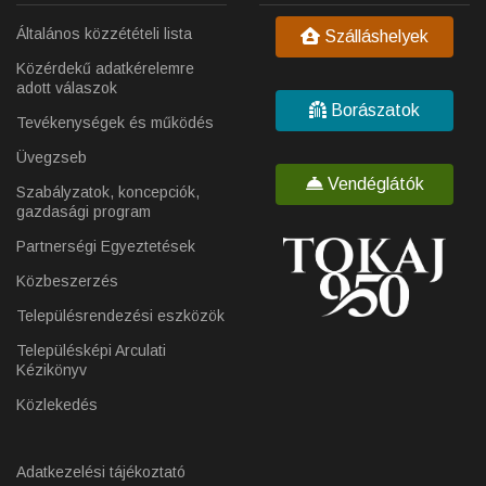
Általános közzétételi lista
Szálláshelyek
Közérdekű adatkérelemre
adott válaszok
Borászatok
Tevékenységek és működés
Üvegzseb
Vendéglátók
Szabályzatok, koncepciók,
gazdasági program
Partnerségi Egyeztetések
Közbeszerzés
Településrendezési eszközök
Településképi Arculati
Kézikönyv
Közlekedés
Adatkezelési tájékoztató