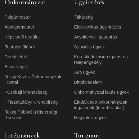
Önkormányzat
Ügyintézés
Polgármester
Titkárság
Alpolgármester
Elektronikus ügyintézés
Képviselő testület
Anyakönyvi igazgatás
Testületi ülések
Szociális ügyek
Rendeletek
Kereskedelmi igazgatás és
telepengedély
Bizottságok
Adó ügyek
Tokaji Közös Önkormányzati
Hivatal
Birtokvédelem
Csobaji kirendeltség
Önkormányzati lakás ügyek
Tiszaladányi kirendeltség
Eladó/kiadó önkormányzati
ingatlanok (frissítés alatt)
Tokaji Többcélú Kistérségi
Társulás
Hagyatéki ügyek
Intézmények
Turizmus