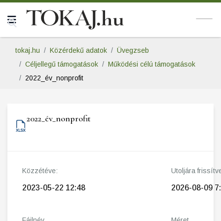
tokaj.hu
Közérdekű adatok
Üvegzseb
Céljellegű támogatások
Működési célú támogatások
2022_év_nonprofit
2022_év_nonprofit
Közzétéve:
Utoljára frissítv
2023-05-22 12:48
2026-08-09 7
Fájlnév
Méret