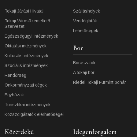
Tokaji Járási Hivatal
Szálláshelyek
Tokaji Városüzemeltető
Vendéglátók
Szervezet
Lehetőségek
Egészségügyi intézmények
Oktatási intézmények
Bor
Kulturális intézmények
Borászatok
Szociális intézmények
A tokaji bor
Rendőrség
Riedel Tokaji Furmint pohár
Önkormányzati cégek
Egyházak
Turisztikai intézmények
Közszolgáltatók elérhetőségei
Közérdekű
Idegenforgalom