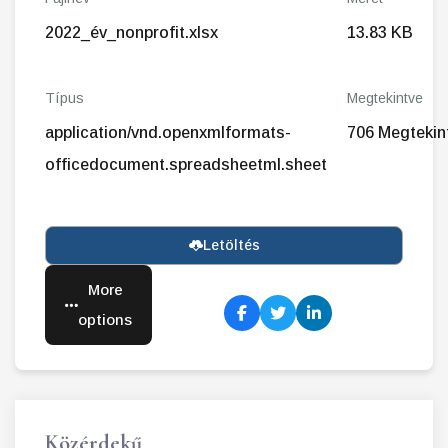
2022_év_nonprofit.xlsx
13.83 KB
Típus
Megtekintve
application/vnd.openxmlformats-
706 Megtekin
officedocument.spreadsheetml.sheet
Letöltés
More
options
Közérdekű