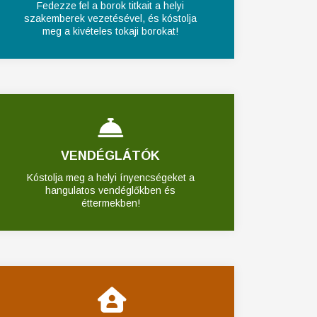
Fedezze fel a borok titkait a helyi
szakemberek vezetésével, és kóstolja
meg a kivételes tokaji borokat!
VENDÉGLÁTÓK
Kóstolja meg a helyi ínyencségeket a
hangulatos vendéglőkben és
éttermekben!