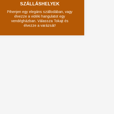
SZÁLLÁSHELYEK
Pihenjen egy elegáns szállodában, vagy
élvezze a vidéki hangulatot egy
vendégházban. Válassza Tokajt és
élvezze a varázsát!