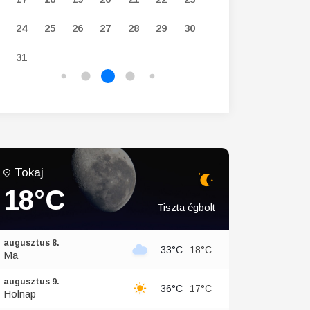
24
25
26
27
28
29
30
28
29
30
31
Tokaj
18°C
Tiszta égbolt
augusztus 8.
33°C
18°C
Ma
augusztus 9.
36°C
17°C
Holnap