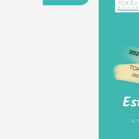
25
26
27
28
29
30
31
29
30