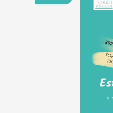
25
26
27
28
29
30
31
29
30