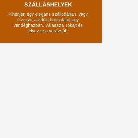
SZÁLLÁSHELYEK
Pihenjen egy elegáns szállodában, vagy
élvezze a vidéki hangulatot egy
vendégházban. Válassza Tokajt és
élvezze a varázsát!