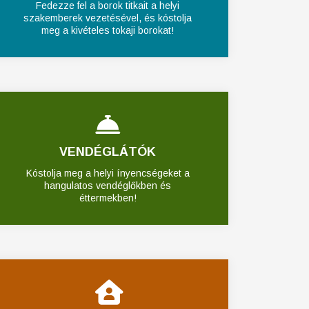
Fedezze fel a borok titkait a helyi
szakemberek vezetésével, és kóstolja
meg a kivételes tokaji borokat!
VENDÉGLÁTÓK
Kóstolja meg a helyi ínyencségeket a
hangulatos vendéglőkben és
éttermekben!