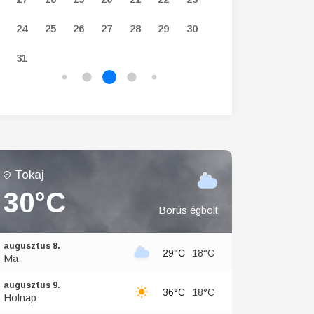
24
25
26
27
28
29
30
28
29
30
31
Tokaj
30°C
Borús égbolt
augusztus 8.
29°C
18°C
Ma
augusztus 9.
36°C
18°C
Holnap