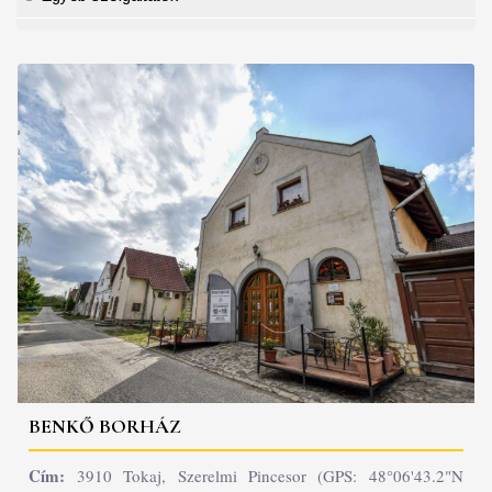
BENKŐ BORHÁZ
Cím:
3910 Tokaj, Szerelmi Pincesor (GPS: 48°06'43.2"N