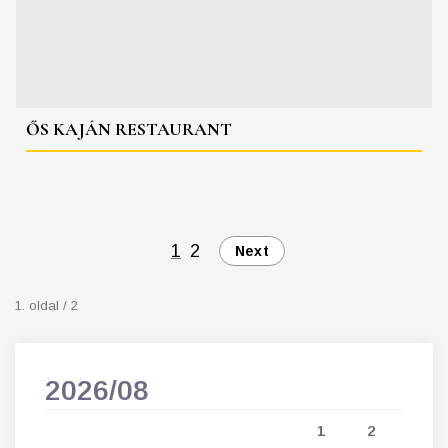
ŐS KAJÁN RESTAURANT
1
2
Next
1. oldal / 2
2026/08
202
5
1
2