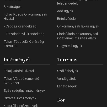
telepengedély
Bizottságok
Adó ügyek
Tokaji Közös Önkormányzati
Hivatal
Birtokvédelem
Csobaji kirendeltség
Önkormányzati lakás ügyek
Tiszaladányi kirendeltség
Eladó/kiadó önkormányzati
ingatlanok (frissítés alatt)
Tokaji Többcélú Kistérségi
Társulás
Hagyatéki ügyek
Intézmények
Turizmus
Tokaji Járási Hivatal
Szálláshelyek
Tokaji Városüzemeltető
Vendéglátók
Szervezet
Lehetőségek
Egészségügyi intézmények
Oktatási intézmények
Bor
Kulturális intézmények