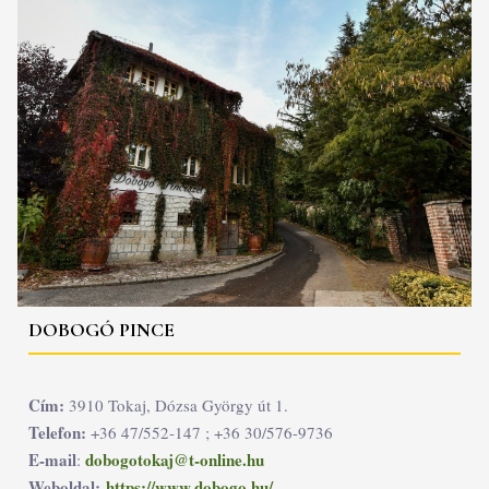
DOBOGÓ PINCE
Cím:
3910 Tokaj, Dózsa György út 1.
Telefon:
+36 47/552-147 ; +36 30/576-9736
E-mail
dobogotokaj@t-online.hu
:
Weboldal:
https://www.dobogo.hu/