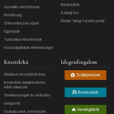
Borászatok
Szociális intézmények
A tokaji bor
Rendőrség
Riedel Tokaji Furmint pohár
Önkormányzati cégek
Egyházak
Turisztikai intézmények
Közszolgáltatók elérhetőségei
Közérdekű
Idegenforgalom
Általános közzétételi lista
Szálláshelyek
Közérdekű adatkérelemre
adott válaszok
Borászatok
Tevékenységek és működés
Üvegzseb
Vendéglátók
Szabályzatok, koncepciók,