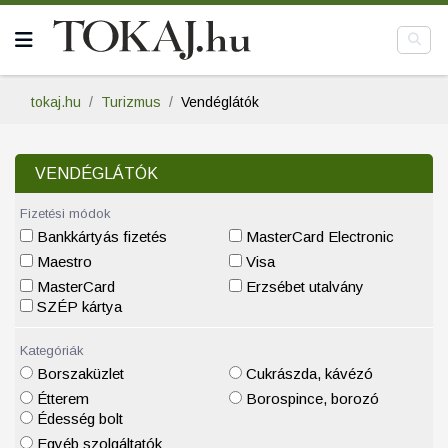
tokaj.hu
Turizmus
Vendéglátók
VENDÉGLÁTÓK
Fizetési módok
Bankkártyás fizetés
MasterCard Electronic
Maestro
Visa
MasterCard
Erzsébet utalvány
SZÉP kártya
Kategóriák
Borszaküzlet
Cukrászda, kávézó
Étterem
Borospince, borozó
Édesség bolt
Egyéb szolgáltatók