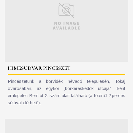
HIMESUDVAR PINCÉSZET
Pincészetünk a borvidék névadó településén, Tokaj
óvárosában, az egykor „borkereskedők utcája” -ként
emlegetett Bem út 2. szám alatt található (a főtértől 2 perces
sétával elérhető).