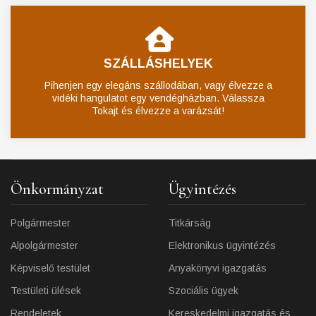
SZÁLLÁSHELYEK
Pihenjen egy elegáns szállodában, vagy élvezze a
vidéki hangulatot egy vendégházban. Válassza
Tokajt és élvezze a varázsát!
Önkormányzat
Ügyintézés
Polgármester
Titkárság
Alpolgármester
Elektronikus ügyintézés
Képviselő testület
Anyakönyvi igazgatás
Testületi ülések
Szociális ügyek
Rendeletek
Kereskedelmi igazgatás és