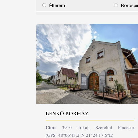
Étterem
Borospi
25
26
27
28
29
30
31
29
30
BENKŐ BORHÁZ
Cím:
3910 Tokaj, Szerelmi Pincesor
(GPS: 48°06'43.2"N 21°24'17.6"E)