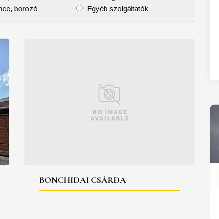
nce, borozó
Egyéb szolgáltatók
27
28
29
30
31
BONCHIDAI CSÁRDA