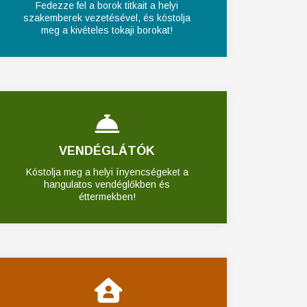
Fedezze fel a borok titkait a helyi
szakemberek vezetésével, és kóstolja
meg a kivételes tokaji borokat!
VENDÉGLÁTÓK
Kóstolja meg a helyi ínyencségeket a
hangulatos vendéglőkben és
éttermekben!