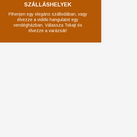
SZÁLLÁSHELYEK
Pihenjen egy elegáns szállodában, vagy
élvezze a vidéki hangulatot egy
vendégházban. Válassza Tokajt és
élvezze a varázsát!