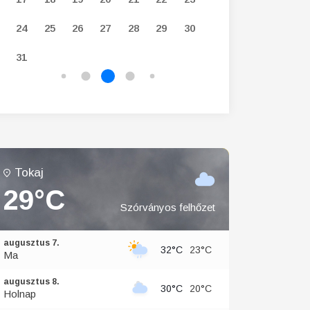
24
25
26
27
28
29
30
28
29
30
31
Tokaj
29°C
Szórványos felhőzet
augusztus 7.
32°C
23°C
Ma
augusztus 8.
30°C
20°C
Holnap