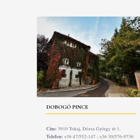
DOBOGÓ PINCE
Cím:
3910 Tokaj, Dózsa György út 1.
Telefon:
+36 47/552-147 ; +36 30/576-9736