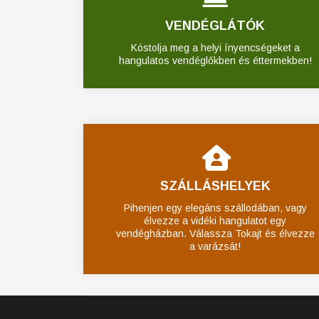
VENDÉGLÁTÓK
Kóstolja meg a helyi ínyencségeket a
hangulatos vendéglőkben és éttermekben!
SZÁLLÁSHELYEK
Pihenjen egy elegáns szállodában, vagy
élvezze a vidéki hangulatot egy
vendégházban. Válassza Tokajt és élvezze
a varázsát!