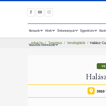
Városunk
Hírek
Önkormányzat
Ügyintézés
Közé
tokaj.hu
Turizmus
Vendéglátók
Halász Cu
Választási információk
VE
Halás
3910 