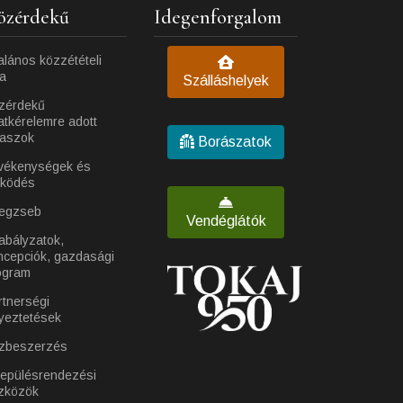
özérdekű
Idegenforgalom
alános közzétételi
ta
Szálláshelyek
zérdekű
atkérelemre adott
laszok
Borászatok
vékenységek és
ködés
egzseb
Vendéglátók
abályzatok,
ncepciók, gazdasági
ogram
rtnerségi
yeztetések
zbeszerzés
lepülésrendezési
zközök