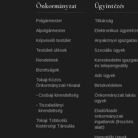
Önkormányzat
Ügyintézés
Polgármester
Titkárság
Alpolgármester
Elektronikus ügyintéz
Képviselő testület
Anyakönyvi igazgatás
Testületi ülések
Szociális ügyek
Rendeletek
Kereskedelmi igazgat
és telepengedély
Bizottságok
Adó ügyek
Tokaji Közös
Önkormányzati Hivatal
Birtokvédelem
Csobaji kirendeltség
Önkormányzati lakás
ügyek
Tiszaladányi
kirendeltség
Eladó/kiadó
önkormányzati
Tokaji Többcélú
ingatlanok (frissítés
Kistérségi Társulás
alatt)
Hagyatéki ügyek