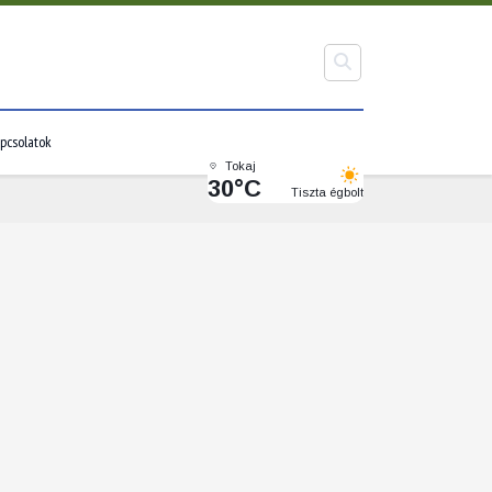
pcsolatok
Tokaj
30°C
Tiszta égbolt