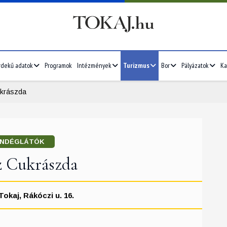
rdekű adatok
Programok
Intézmények
Turizmus
Bor
Pályázatok
Ka
krászda
NDÉGLÁTÓK
z Cukrászda
Tokaj, Rákóczi u. 16.