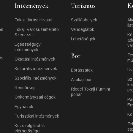
Intézmények
Turizmus
K
Tokaji Járási Hivatal
Szálláshelyek
Ált
lis
és
Tokaji Városüzemeltető
Vendéglátók
Szervezet
Kö
Lehetőségek
ad
Egészségügyi
vá
intézmények
Bor
Te
ás
Oktatási intézmények
mű
Kulturális intézmények
Üv
Borászatok
Szociális intézmények
Sz
A tokaji bor
ko
Rendőrség
Riedel Tokaji Furmint
pr
pohár
Önkormányzati cégek
Pa
Eg
Egyházak
Kö
Turisztikai intézmények
Te
Közszolgáltatók
es
elérhetőségei