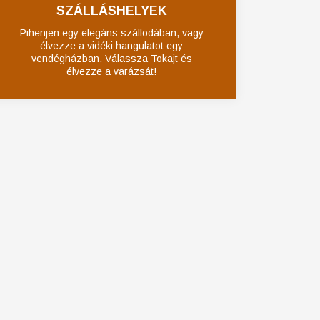
SZÁLLÁSHELYEK
Pihenjen egy elegáns szállodában, vagy
élvezze a vidéki hangulatot egy
vendégházban. Válassza Tokajt és
élvezze a varázsát!