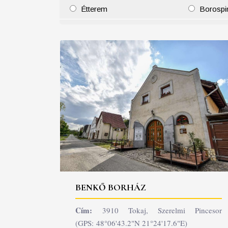
Étterem
Borospi
25
26
27
28
29
30
31
29
30
BENKŐ BORHÁZ
Cím:
3910 Tokaj, Szerelmi Pincesor
(GPS: 48°06'43.2"N 21°24'17.6"E)