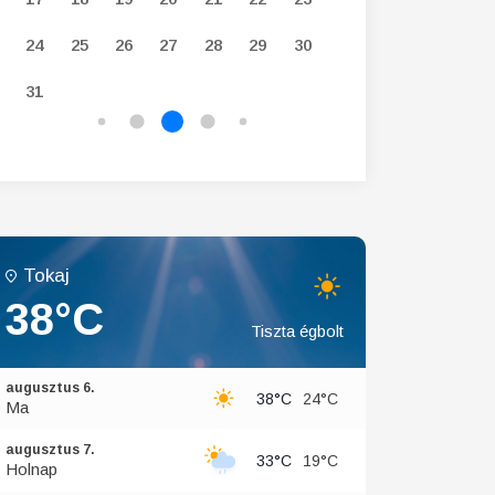
24
25
26
27
28
29
30
28
29
30
31
Tokaj
38°C
Tiszta égbolt
augusztus 6.
38°C
24°C
Ma
augusztus 7.
33°C
19°C
Holnap