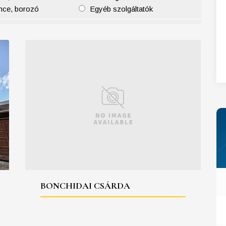
nce, borozó
Egyéb szolgáltatók
27
28
29
30
31
BONCHIDAI CSÁRDA