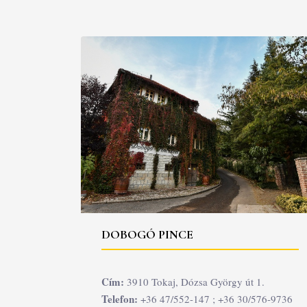
DOBOGÓ PINCE
Cím:
3910 Tokaj, Dózsa György út 1.
Telefon:
+36 47/552-147 ; +36 30/576-9736