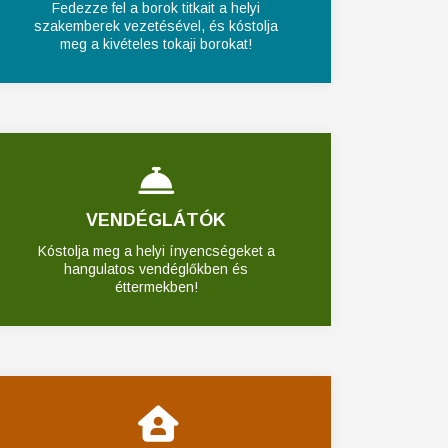
Fedezze fel a borok titkait a helyi
szakemberek vezetésével, és kóstolja
meg a kivételes tokaji borokat!
VENDÉGLÁTÓK
Kóstolja meg a helyi ínyencségeket a
hangulatos vendéglőkben és
éttermekben!