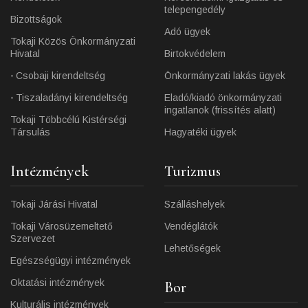
telepengedély
Bizottságok
Adó ügyek
Tokaji Közös Önkormányzati
Hivatal
Birtokvédelem
Csobaji kirendeltség
Önkormányzati lakás ügyek
Tiszaladányi kirendeltség
Eladó/kiadó önkormányzati
ingatlanok (frissítés alatt)
Tokaji Többcélú Kistérségi
Társulás
Hagyatéki ügyek
Intézmények
Turizmus
Tokaji Járási Hivatal
Szálláshelyek
Tokaji Városüzemeltető
Vendéglátók
Szervezet
Lehetőségek
Egészségügyi intézmények
Oktatási intézmények
Bor
Kulturális intézmények