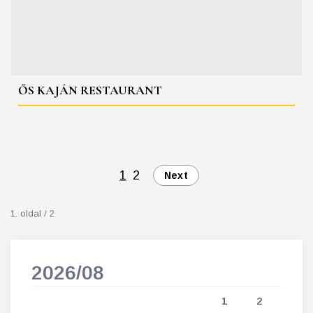
ŐS KAJÁN RESTAURANT
1
2
Next
1. oldal / 2
2026/08
202
5
1
2