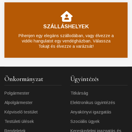
SZÁLLÁSHELYEK
Pihenjen egy elegáns szállodában, vagy élvezze a
vidéki hangulatot egy vendégházban. Válassza
Tokajt és élvezze a varázsát!
Önkormányzat
Ügyintézés
Polgármester
Titkárság
Alpolgármester
Elektronikus ügyintézés
Képviselő testület
Anyakönyvi igazgatás
Testületi ülések
Szociális ügyek
Rendeletek
Kereskedelmi igazgatás és