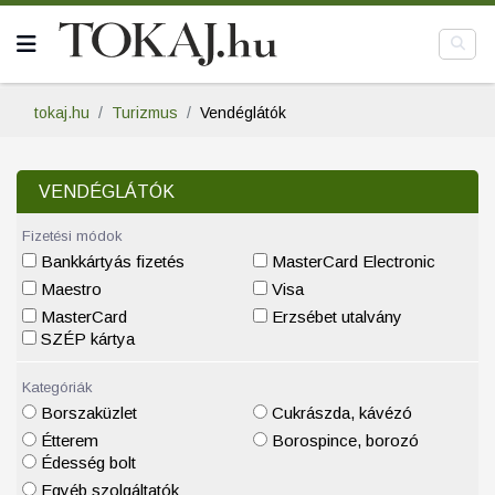
tokaj.hu
Turizmus
Vendéglátók
VENDÉGLÁTÓK
Fizetési módok
Bankkártyás fizetés
MasterCard Electronic
Maestro
Visa
MasterCard
Erzsébet utalvány
SZÉP kártya
Kategóriák
Borszaküzlet
Cukrászda, kávézó
Étterem
Borospince, borozó
Édesség bolt
Egyéb szolgáltatók