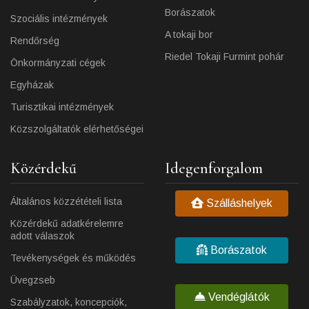
Borászatok
Szociális intézmények
A tokaji bor
Rendőrség
Riedel Tokaji Furmint pohár
Önkormányzati cégek
Egyházak
Turisztikai intézmények
Közszolgáltatók elérhetőségei
Közérdekű
Idegenforgalom
Általános közzétételi lista
Szálláshelyek
Közérdekű adatkérelemre
adott válaszok
Borászatok
Tevékenységek és működés
Üvegzseb
Vendéglátók
Szabályzatok, koncepciók,