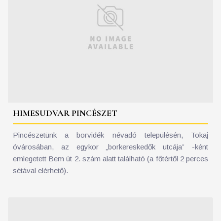
HIMESUDVAR PINCÉSZET
Pincészetünk a borvidék névadó településén, Tokaj
óvárosában, az egykor „borkereskedők utcája” -ként
emlegetett Bem út 2. szám alatt található (a főtértől 2 perces
sétával elérhető).