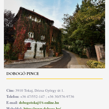
DOBOGÓ PINCE
Cím:
3910 Tokaj, Dózsa György út 1.
Telefon:
+36 47/552-147 ; +36 30/576-9736
E-mail
dobogotokaj@t-online.hu
:
Weboldal:
https://www.dobogo.hu/