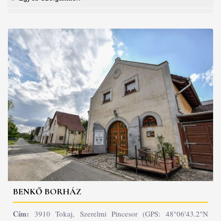
BENKŐ BORHÁZ
Cím:
3910 Tokaj, Szerelmi Pincesor (GPS: 48°06'43.2"N