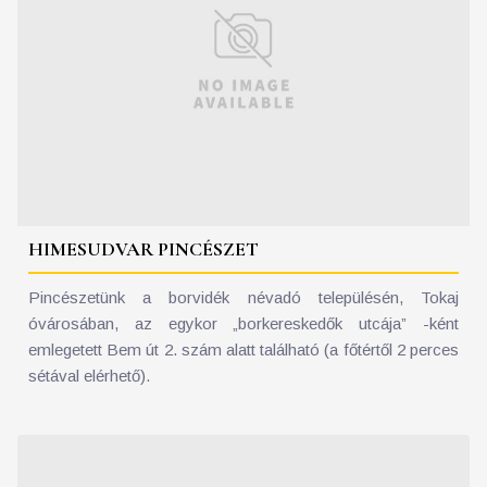
HIMESUDVAR PINCÉSZET
Pincészetünk a borvidék névadó településén, Tokaj
óvárosában, az egykor „borkereskedők utcája” -ként
emlegetett Bem út 2. szám alatt található (a főtértől 2 perces
sétával elérhető).