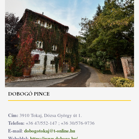
DOBOGÓ PINCE
Cím:
3910 Tokaj, Dózsa György út 1.
Telefon:
+36 47/552-147 ; +36 30/576-9736
E-mail
dobogotokaj@t-online.hu
:
Weboldal:
https://www.dobogo.hu/