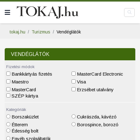
tokaj.hu
Turizmus
Vendéglátók
VENDÉGLÁTÓK
Fizetési módok
Bankkártyás fizetés
MasterCard Electronic
Maestro
Visa
MasterCard
Erzsébet utalvány
SZÉP kártya
Kategóriák
Borszaküzlet
Cukrászda, kávézó
Étterem
Borospince, borozó
Édesség bolt
Egyéb szolgáltatók