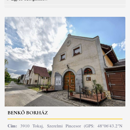
BENKŐ BORHÁZ
Cím:
3910 Tokaj, Szerelmi Pincesor (GPS: 48°06'43.2"N