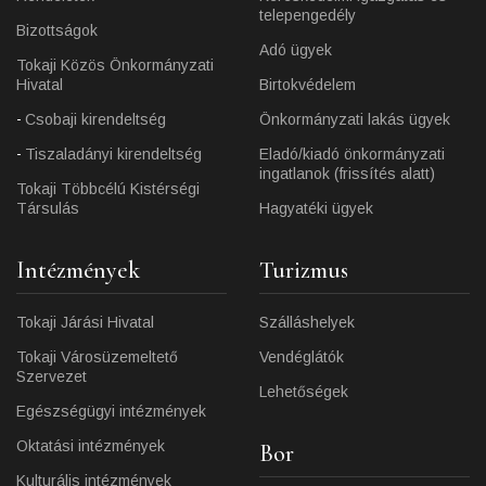
telepengedély
Bizottságok
Adó ügyek
Tokaji Közös Önkormányzati
Hivatal
Birtokvédelem
Csobaji kirendeltség
Önkormányzati lakás ügyek
Tiszaladányi kirendeltség
Eladó/kiadó önkormányzati
ingatlanok (frissítés alatt)
Tokaji Többcélú Kistérségi
Társulás
Hagyatéki ügyek
Intézmények
Turizmus
Tokaji Járási Hivatal
Szálláshelyek
Tokaji Városüzemeltető
Vendéglátók
Szervezet
Lehetőségek
Egészségügyi intézmények
Oktatási intézmények
Bor
Kulturális intézmények