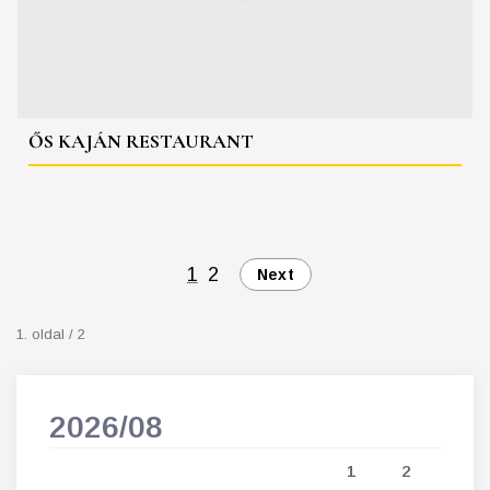
ŐS KAJÁN RESTAURANT
1
2
Next
1. oldal / 2
2026/08
202
5
1
2