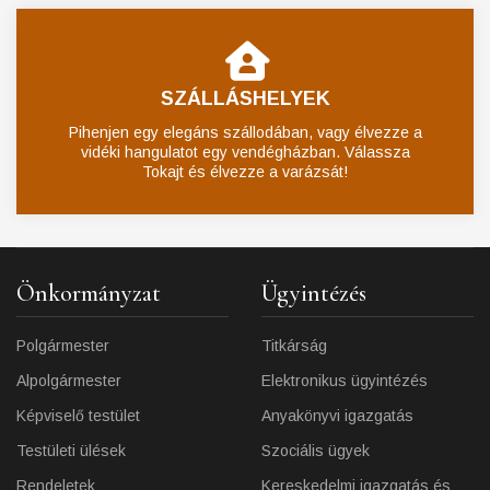
SZÁLLÁSHELYEK
Pihenjen egy elegáns szállodában, vagy élvezze a
vidéki hangulatot egy vendégházban. Válassza
Tokajt és élvezze a varázsát!
Önkormányzat
Ügyintézés
Polgármester
Titkárság
Alpolgármester
Elektronikus ügyintézés
Képviselő testület
Anyakönyvi igazgatás
Testületi ülések
Szociális ügyek
Rendeletek
Kereskedelmi igazgatás és