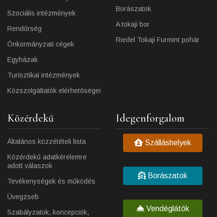
Borászatok
Szociális intézmények
A tokaji bor
Rendőrség
Riedel Tokaji Furmint pohár
Önkormányzati cégek
Egyházak
Turisztikai intézmények
Közszolgáltatók elérhetőségei
Közérdekű
Idegenforgalom
Általános közzétételi lista
Szálláshelyek
Közérdekű adatkérelemre
adott válaszok
Borászatok
Tevékenységek és működés
Üvegzseb
Vendéglátók
Szabályzatok, koncepciók,