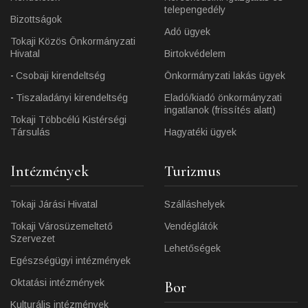
telepengedély
Bizottságok
Adó ügyek
Tokaji Közös Önkormányzati
Hivatal
Birtokvédelem
Csobaji kirendeltség
Önkormányzati lakás ügyek
Tiszaladányi kirendeltség
Eladó/kiadó önkormányzati
ingatlanok (frissítés alatt)
Tokaji Többcélú Kistérségi
Társulás
Hagyatéki ügyek
Intézmények
Turizmus
Tokaji Járási Hivatal
Szálláshelyek
Tokaji Városüzemeltető
Vendéglátók
Szervezet
Lehetőségek
Egészségügyi intézmények
Oktatási intézmények
Bor
Kulturális intézmények