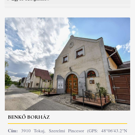
BENKŐ BORHÁZ
Cím:
3910 Tokaj, Szerelmi Pincesor (GPS: 48°06'43.2"N