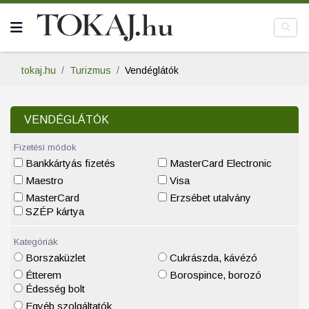
tokaj.hu
Turizmus
Vendéglátók
VENDÉGLÁTÓK
Fizetési módok
Bankkártyás fizetés
MasterCard Electronic
Maestro
Visa
MasterCard
Erzsébet utalvány
SZÉP kártya
Kategóriák
Borszaküzlet
Cukrászda, kávézó
Étterem
Borospince, borozó
Édesség bolt
Egyéb szolgáltatók