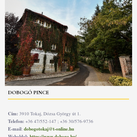
DOBOGÓ PINCE
Cím:
3910 Tokaj, Dózsa György út 1.
Telefon:
+36 47/552-147 ; +36 30/576-9736
E-mail
dobogotokaj@t-online.hu
:
Weboldal:
https://www.dobogo.hu/