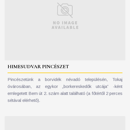
HIMESUDVAR PINCÉSZET
Pincészetünk a borvidék névadó településén, Tokaj
óvárosában, az egykor „borkereskedők utcája” -ként
emlegetett Bem út 2. szám alatt található (a főtértől 2 perces
sétával elérhető).