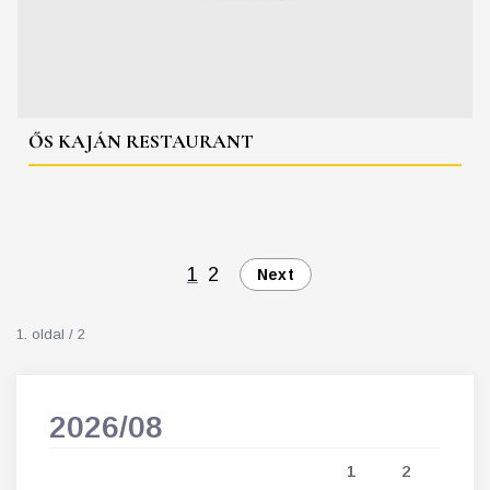
ŐS KAJÁN RESTAURANT
1
2
Next
1. oldal / 2
2026/08
202
5
1
2