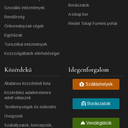
Borászatok
Szociális intézmények
A tokaji bor
Rendőrség
Riedel Tokaji Furmint pohár
Önkormányzati cégek
Egyházak
Turisztikai intézmények
Közszolgáltatók elérhetőségei
Közérdekű
Idegenforgalom
Általános közzétételi lista
Szálláshelyek
Közérdekű adatkérelemre
adott válaszok
Borászatok
Tevékenységek és működés
Üvegzseb
Vendéglátók
Szabályzatok, koncepciók,