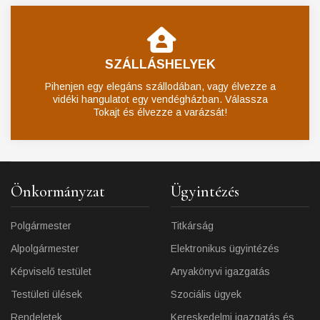
SZÁLLÁSHELYEK
Pihenjen egy elegáns szállodában, vagy élvezze a
vidéki hangulatot egy vendégházban. Válassza
Tokajt és élvezze a varázsát!
Önkormányzat
Ügyintézés
Polgármester
Titkárság
Alpolgármester
Elektronikus ügyintézés
Képviselő testület
Anyakönyvi igazgatás
Testületi ülések
Szociális ügyek
Rendeletek
Kereskedelmi igazgatás és