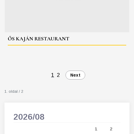
ŐS KAJÁN RESTAURANT
1
2
Next
1. oldal / 2
2026/08
202
5
1
2