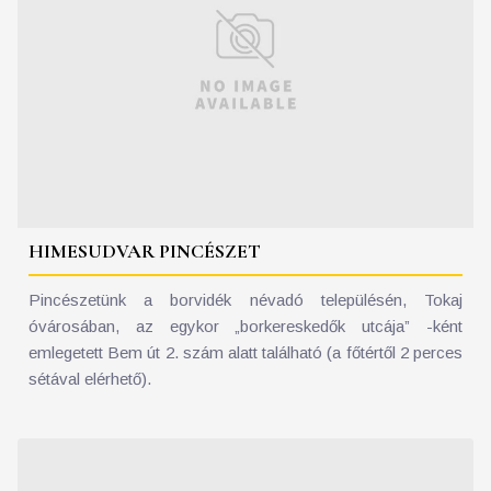
HIMESUDVAR PINCÉSZET
Pincészetünk a borvidék névadó településén, Tokaj
óvárosában, az egykor „borkereskedők utcája” -ként
emlegetett Bem út 2. szám alatt található (a főtértől 2 perces
sétával elérhető).