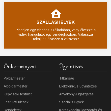
SZÁLLÁSHELYEK
Pihenjen egy elegáns szállodában, vagy élvezze a
vidéki hangulatot egy vendégházban. Válassza
Tokajt és élvezze a varázsát!
Önkormányzat
Ügyintézés
Polgármester
Titkárság
Alpolgármester
Elektronikus ügyintézés
Képviselő testület
Anyakönyvi igazgatás
Testületi ülések
Szociális ügyek
Rendeletek
Kereskedelmi igazgatás és