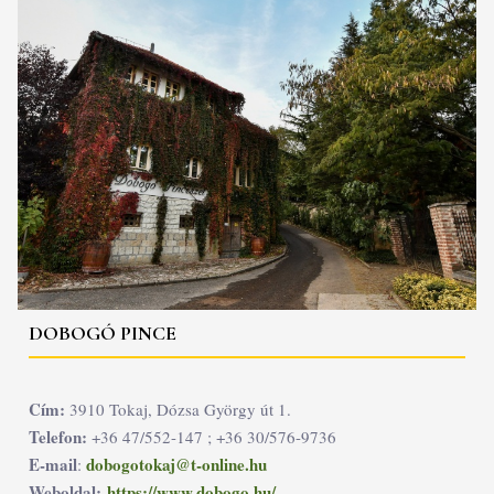
DOBOGÓ PINCE
Cím:
3910 Tokaj, Dózsa György út 1.
Telefon:
+36 47/552-147 ; +36 30/576-9736
E-mail
dobogotokaj@t-online.hu
:
Weboldal:
https://www.dobogo.hu/