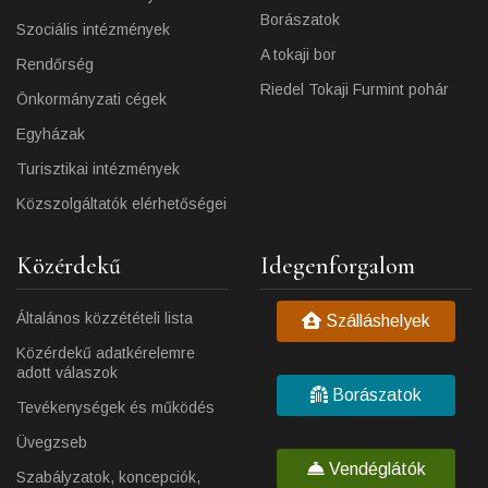
Borászatok
Szociális intézmények
A tokaji bor
Rendőrség
Riedel Tokaji Furmint pohár
Önkormányzati cégek
Egyházak
Turisztikai intézmények
Közszolgáltatók elérhetőségei
Közérdekű
Idegenforgalom
Általános közzétételi lista
Szálláshelyek
Közérdekű adatkérelemre
adott válaszok
Borászatok
Tevékenységek és működés
Üvegzseb
Vendéglátók
Szabályzatok, koncepciók,