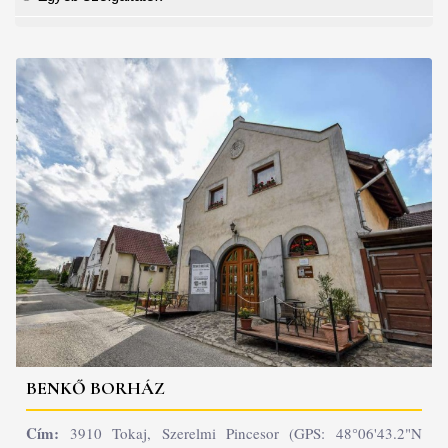
BENKŐ BORHÁZ
Cím:
3910 Tokaj, Szerelmi Pincesor (GPS: 48°06'43.2"N