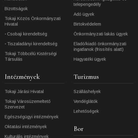
telepengedély
Bizottságok
Adó ügyek
Tokaji Közös Önkormányzati
Hivatal
Birtokvédelem
Csobaji kirendeltség
Önkormányzati lakás ügyek
Tiszaladányi kirendeltség
Eladó/kiadó önkormányzati
ingatlanok (frissítés alatt)
Tokaji Többcélú Kistérségi
Társulás
Hagyatéki ügyek
Intézmények
Turizmus
Tokaji Járási Hivatal
Szálláshelyek
Tokaji Városüzemeltető
Vendéglátók
Szervezet
Lehetőségek
Egészségügyi intézmények
Oktatási intézmények
Bor
Kulturális intézmények