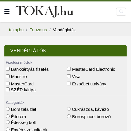
tokaj.hu
Turizmus
Vendéglátók
VENDÉGLÁTÓK
Fizetési módok
Bankkártyás fizetés
MasterCard Electronic
Maestro
Visa
MasterCard
Erzsébet utalvány
SZÉP kártya
Kategóriák
Borszaküzlet
Cukrászda, kávézó
Étterem
Borospince, borozó
Édesség bolt
Egyéb szolgáltatók