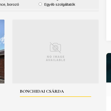
nce, borozó
Egyéb szolgáltatók
27
28
29
30
31
BONCHIDAI CSÁRDA