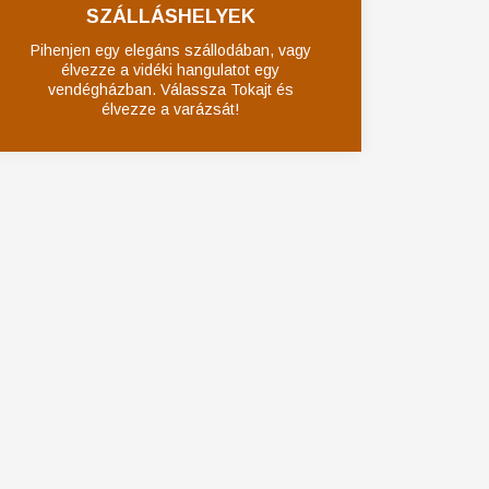
SZÁLLÁSHELYEK
Pihenjen egy elegáns szállodában, vagy
élvezze a vidéki hangulatot egy
vendégházban. Válassza Tokajt és
élvezze a varázsát!