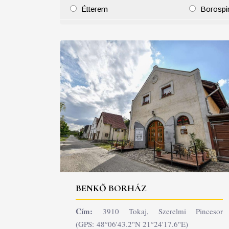
Étterem
Borospi
25
26
27
28
29
30
31
29
30
BENKŐ BORHÁZ
Cím:
3910 Tokaj, Szerelmi Pincesor
(GPS: 48°06'43.2"N 21°24'17.6"E)