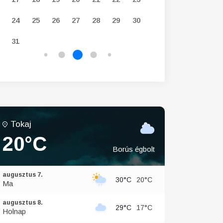
24
25
26
27
28
29
30
28
29
30
31
Tokaj
20°C
Borús égbolt
augusztus 7.
30°C
20°C
Ma
augusztus 8.
29°C
17°C
Holnap