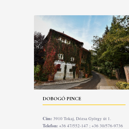
DOBOGÓ PINCE
Cím:
3910 Tokaj, Dózsa György út 1.
Telefon:
+36 47/552-147 ; +36 30/576-9736