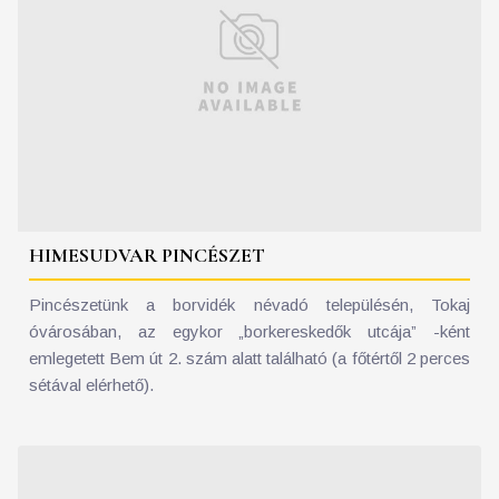
HIMESUDVAR PINCÉSZET
Pincészetünk a borvidék névadó településén, Tokaj
óvárosában, az egykor „borkereskedők utcája” -ként
emlegetett Bem út 2. szám alatt található (a főtértől 2 perces
sétával elérhető).