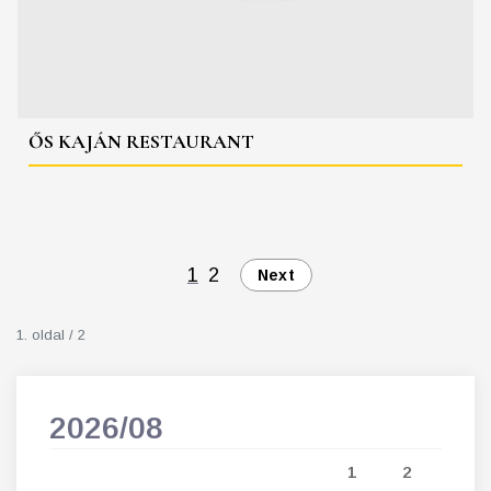
ŐS KAJÁN RESTAURANT
1
2
Next
1. oldal / 2
2026/08
202
5
1
2