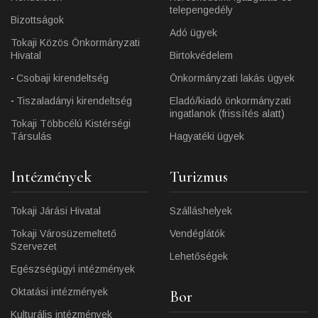
telepengedély
Bizottságok
Adó ügyek
Tokaji Közös Önkormányzati
Hivatal
Birtokvédelem
Csobaji kirendeltség
Önkormányzati lakás ügyek
Tiszaladányi kirendeltség
Eladó/kiadó önkormányzati
ingatlanok (frissítés alatt)
Tokaji Többcélú Kistérségi
Társulás
Hagyatéki ügyek
Intézmények
Turizmus
Tokaji Járási Hivatal
Szálláshelyek
Tokaji Városüzemeltető
Vendéglátók
Szervezet
Lehetőségek
Egészségügyi intézmények
Oktatási intézmények
Bor
Kulturális intézmények