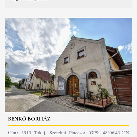
BENKŐ BORHÁZ
Cím:
3910 Tokaj, Szerelmi Pincesor (GPS: 48°06'43.2"N