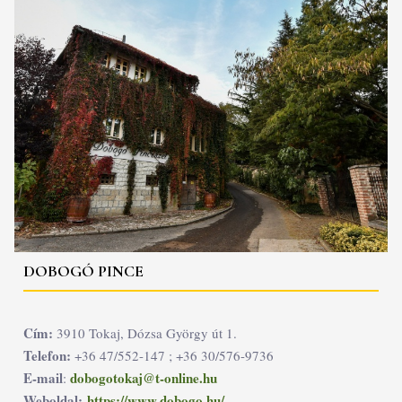
DOBOGÓ PINCE
Cím:
3910 Tokaj, Dózsa György út 1.
Telefon:
+36 47/552-147 ; +36 30/576-9736
E-mail
dobogotokaj@t-online.hu
:
Weboldal:
https://www.dobogo.hu/