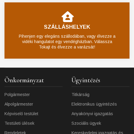
SZÁLLÁSHELYEK
Pihenjen egy elegáns szállodában, vagy élvezze a
vidéki hangulatot egy vendégházban. Válassza
Tokajt és élvezze a varázsát!
Önkormányzat
Ügyintézés
Polgármester
Titkárság
Alpolgármester
Elektronikus ügyintézés
Képviselő testület
Anyakönyvi igazgatás
Testületi ülések
Szociális ügyek
Rendeletek
Kereskedelmi igazgatás és