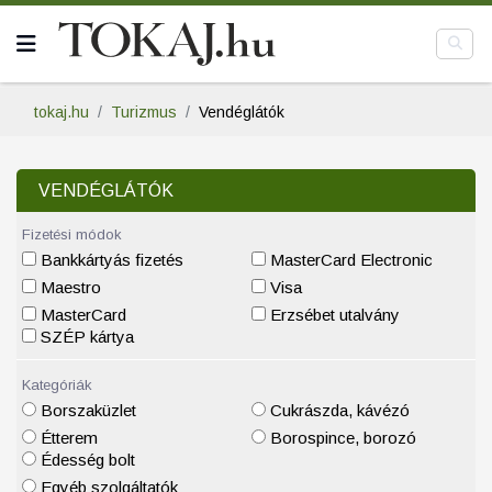
tokaj.hu
Turizmus
Vendéglátók
VENDÉGLÁTÓK
Fizetési módok
Bankkártyás fizetés
MasterCard Electronic
Maestro
Visa
MasterCard
Erzsébet utalvány
SZÉP kártya
Kategóriák
Borszaküzlet
Cukrászda, kávézó
Étterem
Borospince, borozó
Édesség bolt
Egyéb szolgáltatók