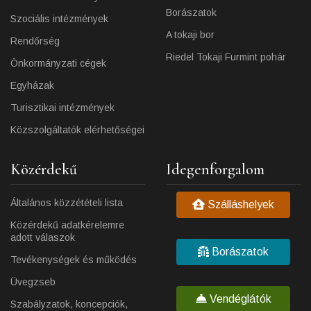
Borászatok
Szociális intézmények
A tokaji bor
Rendőrség
Riedel Tokaji Furmint pohár
Önkormányzati cégek
Egyházak
Turisztikai intézmények
Közszolgáltatók elérhetőségei
Közérdekű
Idegenforgalom
Általános közzétételi lista
Szálláshelyek
Közérdekű adatkérelemre
adott válaszok
Borászatok
Tevékenységek és működés
Üvegzseb
Vendéglátók
Szabályzatok, koncepciók,