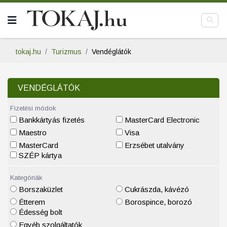
tokaj.hu
Turizmus
Vendéglátók
VENDÉGLÁTÓK
Fizetési módok
Bankkártyás fizetés
MasterCard Electronic
Maestro
Visa
MasterCard
Erzsébet utalvány
SZÉP kártya
Kategóriák
Borszaküzlet
Cukrászda, kávézó
Étterem
Borospince, borozó
Édesség bolt
Egyéb szolgáltatók