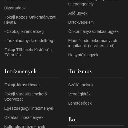
telepengedély
Bizottságok
Adó ügyek
Tokaji Közös Önkormányzati
Hivatal
Birtokvédelem
Csobaji kirendeltség
Önkormányzati lakás ügyek
Tiszaladányi kirendeltség
Eladó/kiadó önkormányzati
ingatlanok (frissítés alatt)
Tokaji Többcélú Kistérségi
Társulás
Hagyatéki ügyek
Intézmények
Turizmus
Tokaji Járási Hivatal
Szálláshelyek
Tokaji Városüzemeltető
Vendéglátók
Szervezet
Lehetőségek
Egészségügyi intézmények
Oktatási intézmények
Bor
Kulturális intézmények