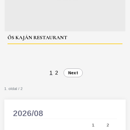
ŐS KAJÁN RESTAURANT
1
2
Next
1. oldal / 2
2026/08
202
5
1
2