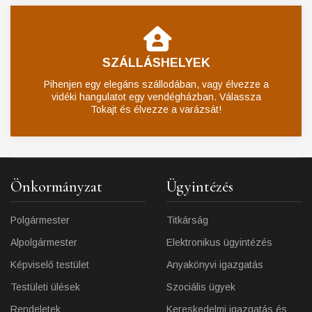
SZÁLLÁSHELYEK
Pihenjen egy elegáns szállodában, vagy élvezze a
vidéki hangulatot egy vendégházban. Válassza
Tokajt és élvezze a varázsát!
Önkormányzat
Ügyintézés
Polgármester
Titkárság
Alpolgármester
Elektronikus ügyintézés
Képviselő testület
Anyakönyvi igazgatás
Testületi ülések
Szociális ügyek
Rendeletek
Kereskedelmi igazgatás és