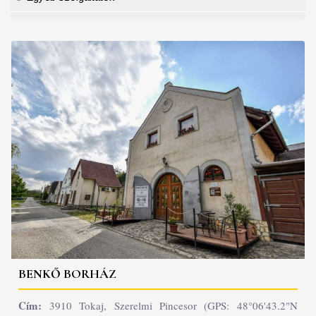
BENKŐ BORHÁZ
Cím:
3910 Tokaj, Szerelmi Pincesor (GPS: 48°06'43.2"N