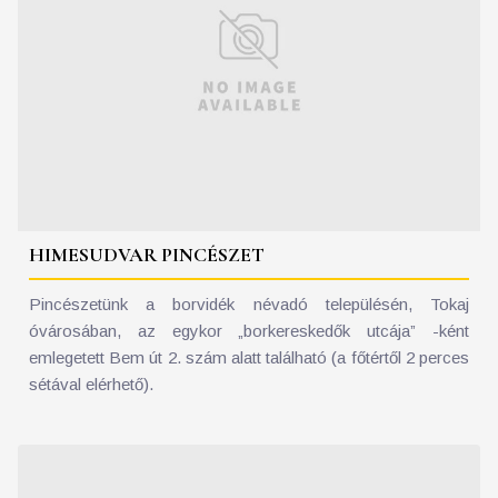
HIMESUDVAR PINCÉSZET
Pincészetünk a borvidék névadó településén, Tokaj
óvárosában, az egykor „borkereskedők utcája” -ként
emlegetett Bem út 2. szám alatt található (a főtértől 2 perces
sétával elérhető).