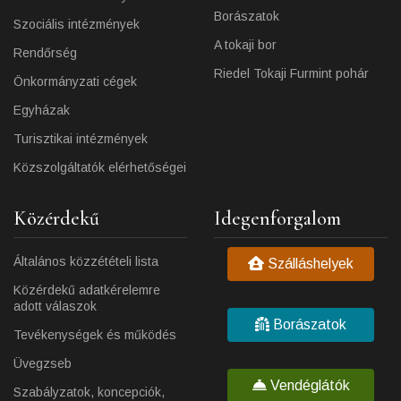
Borászatok
Szociális intézmények
A tokaji bor
Rendőrség
Riedel Tokaji Furmint pohár
Önkormányzati cégek
Egyházak
Turisztikai intézmények
Közszolgáltatók elérhetőségei
Közérdekű
Idegenforgalom
Általános közzétételi lista
Szálláshelyek
Közérdekű adatkérelemre
adott válaszok
Borászatok
Tevékenységek és működés
Üvegzseb
Vendéglátók
Szabályzatok, koncepciók,