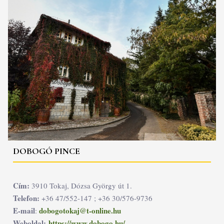
DOBOGÓ PINCE
Cím:
3910 Tokaj, Dózsa György út 1.
Telefon:
+36 47/552-147 ; +36 30/576-9736
E-mail
dobogotokaj@t-online.hu
:
Weboldal:
https://www.dobogo.hu/